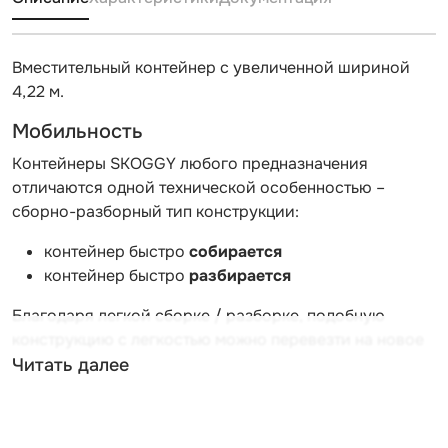
Вместительный контейнер с увеличенной шириной
4,22 м.
Мобильность
Контейнеры SKOGGY любого предназначения
отличаются одной технической особенностью –
сборно-разборный тип конструкции:
контейнер быстро
собирается
контейнер быстро
разбирается
Благодаря легкой сборке / разборке, подобную
конструкцию с легкостью можно перевезти на новое
место.
Читать далее
Легкость сборки-разборки
Процесс сборки и разборки проходит без