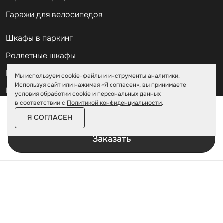
Гаражи для велосипедов
Шкафы в паркинг
Роллетные шкафы
Шкафы уличные всепогодные
Мы используем cookie-файлы и инструменты аналитики.
Используя сайт или нажимая «Я согласен», вы принимаете
Шкафы садовые
условия обработки cookie и персональных данных
в соответствии с
Политикой конфиденциальности
.
от
197 200 ₽
226 800 ₽
Хозблоки для дачи
Я СОГЛАСЕН
За изделие в цинке
Хозблоки металлические
Заказать
Хозблоки с дровником
Хозблоки 3 на 3
Хозблоки 2 на 2
Хозблоки из профлиста
Хозблоки модульные