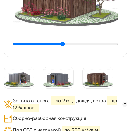
Защита от снега
до 2 м
,
дождя, ветра
до
?
12 баллов
Сборно-разборная конструкция
Пол OSB с нагрузкой
до 500 кг/кв.м