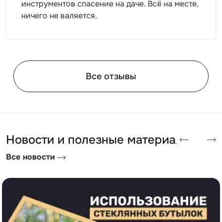
инструментов спасение на даче. Всё на месте,
наполнение. Наши менеджеры всегда готовы помочь
ничего не валяется.
вам с выбором.
Все отзывы
Новости и полезные материалы
Все новости
Преимущества дровниц SKOGGY
Надежность.
Дровницы собраны из качественных
материалов, выдерживают любые погодные
условия и служат более 10 лет при правильной
эксплуатации.