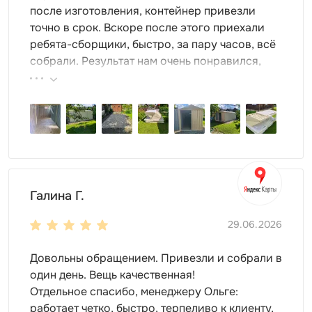
иллюстрации);
после изготовления, контейнер привезли
принты «под дерево» – от ярких до более
точно в срок. Вскоре после этого приехали
сдержанных;
ребята-сборщики, быстро, за пару часов, всё
классические модели из оцинкованного металла;
собрали. Результат нам очень понравился,
цвета по каталогу RAL;
поэтому всем советуем эту фирму.
комбинированные расцветки с различными
оттенками и текстурами.
Галина Г.
29.06.2026
Довольны обращением. Привезли и собрали в
Стоимость дровницы для дачи зависит от нескольких
один день. Вещь качественная!
факторов, в частности, габаритов и комплектации.
Отдельное спасибо, менеджеру Ольге:
работает четко, быстро, терпеливо к клиенту,
Какие еще особенности есть у металлических