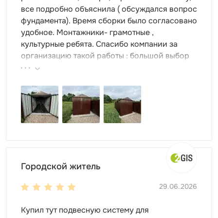
все подробно объяснила ( обсуждался вопрос
дровниц для дачи:
фундамента). Время сборки было согласовано
удобное. Монтажники- грамотные ,
культурные ребята. Спасибо компании за
Длина конструкции
1 или 3 
организацию такой работы : большой выбор
Тип крыши
Плоская,
продукции, реальные цены.
Стены
Из оцин
Пол
Из плит
Нагрузк
Дополнительные опции
Полки, 
Внутренние рёбра жёсткости и наружные
Из оцин
Городской житель
фасонные элементы
29.06.2026
Заказать дровницу для дачи очень просто. Вам нужно
Купил тут подвесную систему для
только выбрать размеры, дизайн и внутреннее