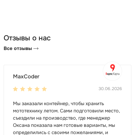
сооружение. Дровница для дачи на улице
производства компании SKOGGY защитит древесину
и любые другие вещи, которые вы захотите хранить
внутри.
Отзывы о нас
Все отзывы
MaxCoder
30.06.2026
Дизайн и оснащение
Мы заказали контейнер, чтобы хранить
мототехнику летом. Сами подготовили место,
Дровницы SKOGGY могут иметь разнообразный
съездили на производство, где менеджер
дизайн
:
Оксана показала нам готовые варианты, мы
с изображениями (фотографии, логотипы,
определились с своими пожеланиями, и