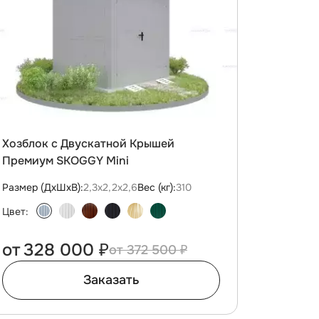
Хозблок с Двускатной Крышей
Премиум SKOGGY Mini
Размер (ДxШxВ):
2,3х2,2х2,6
Вес (кг):
310
Цвет:
от
328 000 ₽
372 500 ₽
Заказать