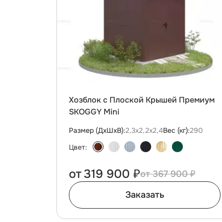
Хозблок с Плоской Крышей Премиум
SKOGGY Mini
Размер (ДxШxВ):
2,3х2,2х2,4
Вес (кг):
290
Цвет:
от
319 900 ₽
367 900 ₽
Заказать