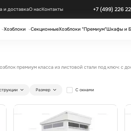
+7 (499) 226 2
а и доставка
О нас
Контакты
Хозблоки
Секционные
Хозблоки "Премиум"
Шкафы и 
озблок премиум класса из листовой стали под ключ: с до
нструкции
Размер
С окнами