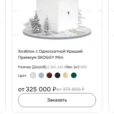
Хозблок с Односкатной Крышей
Премиум SKOGGY Mini
Размер (ДxШxВ):
2,3х2,2х2,6
Вес (кг):
300
Цвет:
от
325 000 ₽
373 800 ₽
Заказать