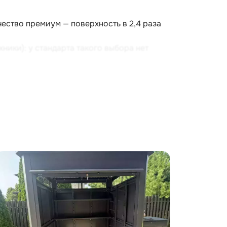
чество премиум — поверхность в 2,4 раза
хники): у стандарта такого выбора нет
е
рт — только один цвет RAL