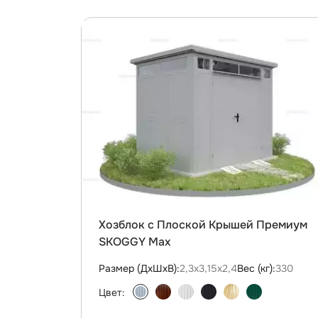
Хозблок с Плоской Крышей Премиум
SKOGGY Max
Размер (ДxШxВ):
2,3х3,15х2,4
Вес (кг):
330
Цвет: