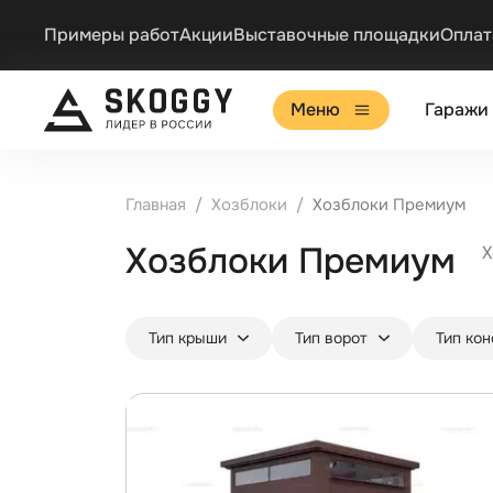
Примеры работ
Акции
Выставочные площадки
Оплат
Меню
Гаражи
Главная
Хозблоки
Хозблоки Премиум
Хозблоки Премиум
Х
Тип крыши
Тип ворот
Тип ко