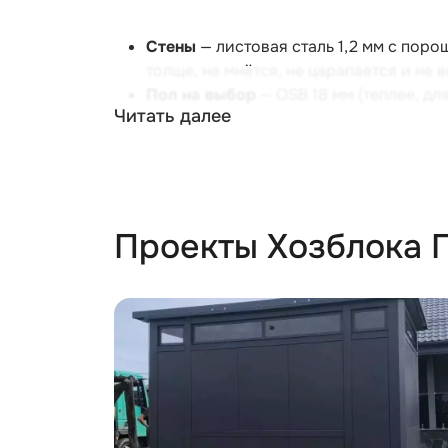
Стены
— листовая сталь 1,2 мм с поро
толще, не мнётся, не царапается и не 
Пол на выбор
— OSB 18 мм (теплее, дл
Читать далее
Окна
— верхний свет и естественная в
Фурнитура
— люксовая: доводчики две
Кастомизация
— два цвета по цене од
Проекты Хозблока 