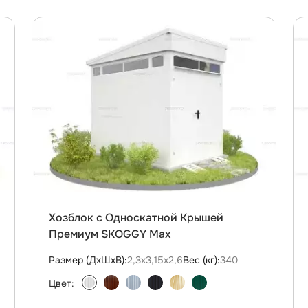
Хозблок с Односкатной Крышей
Премиум SKOGGY Max
Размер (ДxШxВ):
2,3х3,15х2,6
Вес (кг):
340
Цвет: