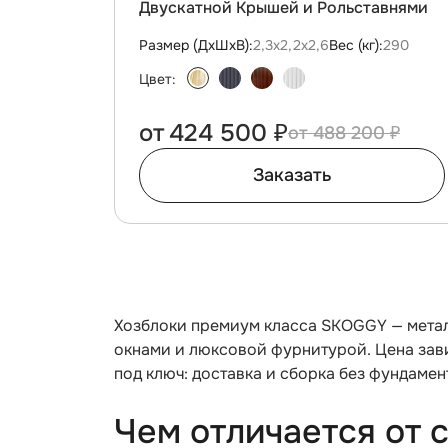
Двускатной Крышей и Рольставнями
Размер (ДxШxВ):
2,3х2,2х2,6
Вес (кг):
290
Цвет:
от
424 500 ₽
488 200 ₽
Заказать
Хозблоки премиум класса SKOGGY — метал
окнами и люксовой фурнитурой. Цена зави
под ключ: доставка и сборка без фундаме
Чем отличается от 