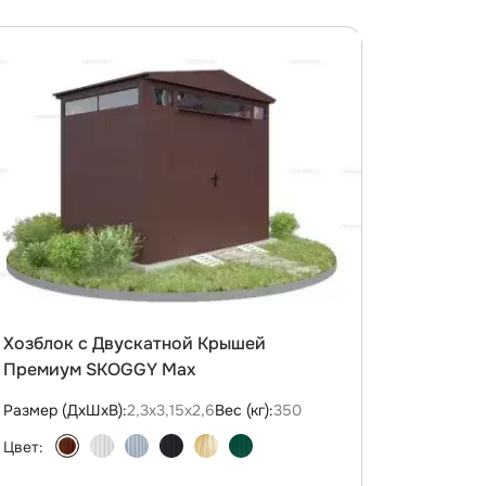
Хозблок с Двускатной Крышей
Премиум SKOGGY Max
Размер (ДxШxВ):
2,3х3,15х2,6
Вес (кг):
350
Цвет: