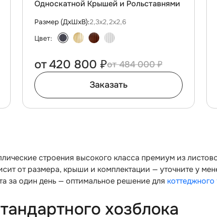
Односкатной Крышей и Рольставнями
Размер (ДxШxВ):
2,3х2,2х2,6
Цвет:
от
420 800 ₽
484 000 ₽
Заказать
лические строения высокого класса премиум из листово
сит от размера, крыши и комплектации — уточните у мен
нта за один день — оптимальное решение для
коттеджного 
стандартного хозблока