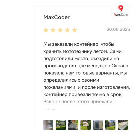
Любой цвет по каталогу RAL — хозблок под
эскизу: логотип, надписи, граффити, орн
MaxCoder
хранением шин и системами подвесов для
30.06.2026
Как купить хозблок
Мы заказали контейнер, чтобы
хранить мототехнику летом. Сами
подготовили место, съездили на
Выберите размер (Mini или Max) и тип кры
производство, где менеджер Оксана
дня. Привозим в разобранном виде, собира
показала нам готовые варианты, мы
определились с своими
Доставка
по Москве
пожеланиями, и после изготовления,
контейнер привезли точно в срок.
Вскоре после этого приехали
Выполняем доставку в разобранном виде
ребята-сборщики, быстро, за пару
услуги. Оставьте заявку онлайн удобным 
часов, всё собрали. Результат нам
поможем реализовать любой проект, чтобы
очень понравился, поэтому всем
Компания Скогги предлагает большой вы
советуем эту фирму.