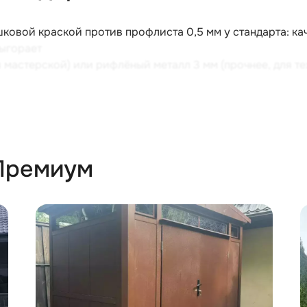
шковой краской против профлиста 0,5 мм у стандарта: ка
выгорает
я мастерской) или рифлёный металл 3 мм (прочнее, для те
ентиляция; в стандартном хозблоке окон нет
рей, усиленные петли; у стандарта — базовое исполнени
ного, принт по вашему эскизу, логотип, граффити; станда
Премиум