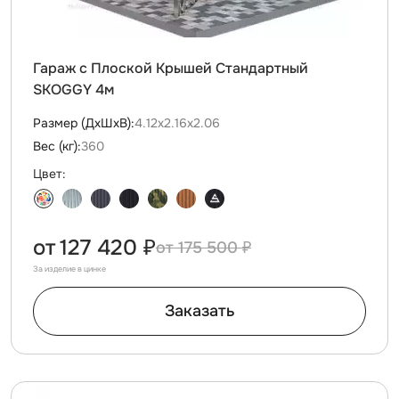
Гараж с Плоской Крышей Стандартный
SKOGGY 4м
Размер (ДxШxВ):
4.12х2.16х2.06
Вес (кг):
360
Цвет:
от
127 420 ₽
175 500 ₽
За изделие в цинке
Заказать