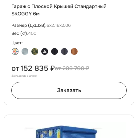
Гараж с Плоской Крышей Стандартный
SKOGGY 6м
Размер (ДxШxВ):
6х2.16х2.06
Вес (кг):
400
Цвет:
от
152 835 ₽
209 700 ₽
За изделие в цинке
Заказать