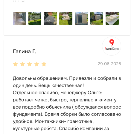
поэтому всем советуем эту фирму.
специальные отверстия внутри гаража отведут
лишнюю влагу и проветрят пространство;
оцинкованные элементы обеспечат
дополнительную надежность;
плоская крыша гаража – прочная и надежная,
способная выдержать любые нагрузки
имеются технологические отверстия и зазоры,
Галина Г.
позволяющие отводить влагу и проветривать
пространство внутри;
29.06.2026
конструкция гаража – максимально надежная,
сборно-разборного типа.
Довольны обращением. Привезли и собрали в
один день. Вещь качественная!
Доставка
по Москве и Московской
Отдельное спасибо, менеджеру Ольге:
работает четко, быстро, терпеливо к клиенту,
области
все подробно объяснила ( обсуждался вопрос
фундамента). Время сборки было согласовано
Выполняем доставку в разобранном виде
по Москве
и
удобное. Монтажники- грамотные ,
области. Дополнительно вы можете заказать блоки
культурные ребята. Спасибо компании за
под фундамент, сборку и другие услуги. Оставьте