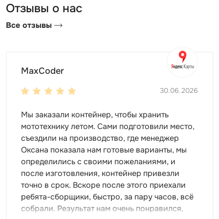
стиль. Он будет именно таким, как вы захотите!
Отзывы о нас
Если планируется использовать гараж для
Все отзывы
коммерческих целей, необходимо нанести
логотип. Это поможет увеличить узнаваемость
вашего бренда.
Сборно-разборная конструкция
MaxCoder
Гаражи Skoggy отличаются удобной конструкцией,
30.06.2026
которая легко собирается и разбирается за пару
часов. Забудьте о специализированных инструментах
Мы заказали контейнер, чтобы хранить
и тяжелой технике – все это вам не потребуется!
мототехнику летом. Сами подготовили место,
Достаточно привезти ? контейнер, упакованный в
съездили на производство, где менеджер
компактный пак, взять в руки отвертку и установить
Оксана показала нам готовые варианты, мы
его на выбранном месте. Собирайте и разбирайте
определились с своими пожеланиями, и
гараж многократно, не боясь, что он сломается или
после изготовления, контейнер привезли
испортится.
точно в срок. Вскоре после этого приехали
ребята-сборщики, быстро, за пару часов, всё
Особенности блок-контейнеров SKOGGY
собрали. Результат нам очень понравился,
максимальная нагрузка на пол гаража - до 2 тонн;