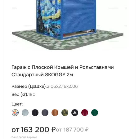
Гараж с Плоской Крышей и Рольставнями
Стандартный SKOGGY 2м
Размер (ДxШxВ):
2.06х2.16х2.06
Вес (кг):
180
Цвет:
от
163 200 ₽
187 700 ₽
За изделие в цинке