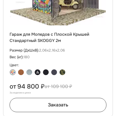
Гараж для Мопедов с Плоской Крышей
Стандартный SKOGGY 2м
Размер (ДxШxВ):
2,06х2,16х2,06
Вес (кг):
180
Цвет:
от
94 800 ₽
109 100 ₽
За изделие в цинке
Заказать