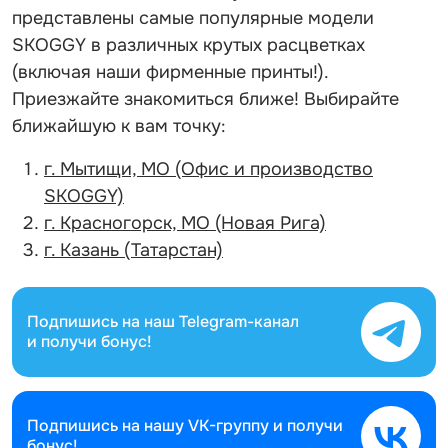
представлены самые популярные модели
SKOGGY в различных крутых расцветках
(включая наши фирменные принты!).
Приезжайте знакомиться ближе! Выбирайте
ближайшую к вам точку:
г. Мытищи, МО (Офис и производство
SKOGGY)
г. Красногорск, МО (Новая Рига)
г. Казань (Татарстан)
Подпишись на наш
Telegram-канал
и получи бонус!
Подпишись на нашу
VK-группу и получи
бонус!