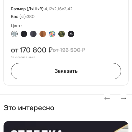
Размер (ДxШxВ):
4,12х2,16х2,42
Вес (кг):
380
Цвет:
от
170 800 ₽
196 500 ₽
За изделие в цинке
Заказать
Это интересно