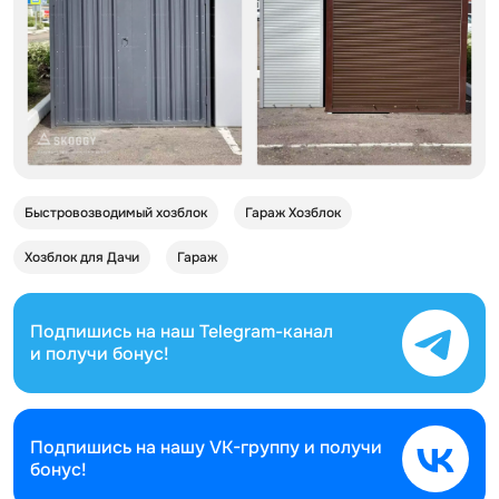
Быстровозводимый хозблок
Гараж Хозблок
Хозблок для Дачи
Гараж
Подпишись на наш
Telegram-канал
и получи бонус!
Подпишись на нашу
VK-группу и получи
бонус!