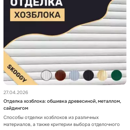
27.04.2026
0
и
Отделка хозблока: обшивка древесиной, металлом,
З
сайдингом
н
Cпособы отделки хозблоков из различных
Ч
материалов, а также критерии выбора отделочного
н