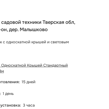
 садовой техники Тверская обл,
-он, дер. Малышково
ок с односкатной крышей и световым
с Односкатной Крышей Стандартный
4м
отовления
15 дней
1 день
 установка
3 часа