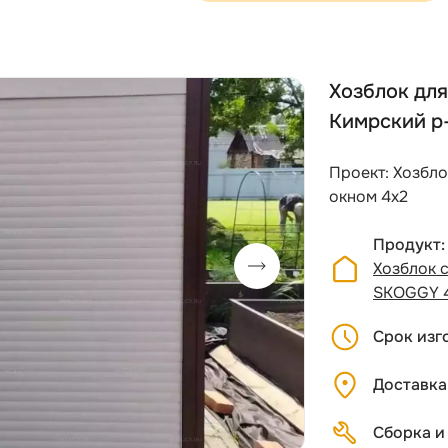
Хозблок для
Кимрский р
Проект: Хозбл
окном 4х2
Продукт
Хозблок 
SKOGGY 
Срок изг
Доставка
Сборка и