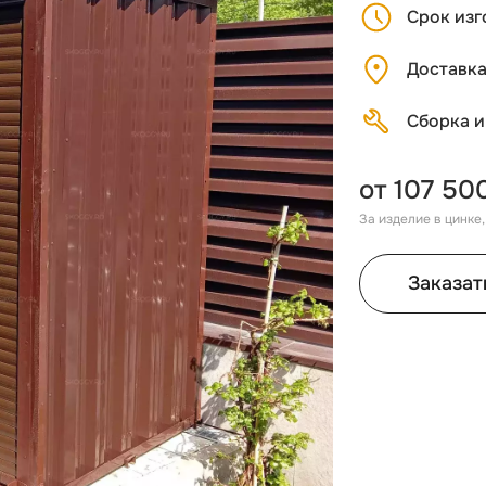
Срок изг
Доставк
Сборка и
от 107 50
За изделие в цинке
Заказат