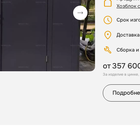
Хозблок 
Срок изг
Доставка
Сборка и
от
357 60
За изделие в цинке
Подробне