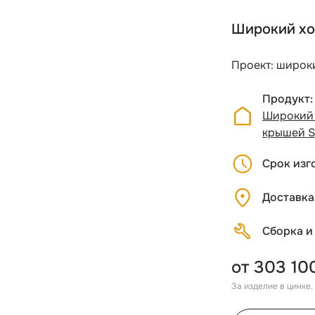
Широкий хо
Проект: широки
Продукт
Широкий 
крышей S
Срок изг
Доставка
Сборка и
от 303 10
За изделие в цинке