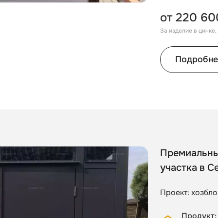
от 220 60
За изделие в цинке
Подробне
Премиальны
участка в С
Проект: хозбло
Продукт