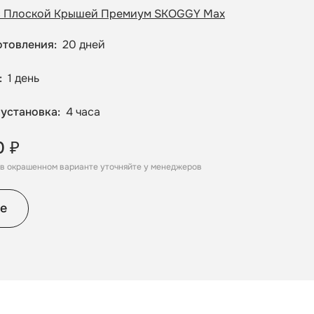
с Плоской Крышей Премиум SKOGGY Max
отовления
20 дней
1 день
 установка
4 часа
0 ₽
, в окрашенном варианте уточняйте у менеджеров
е