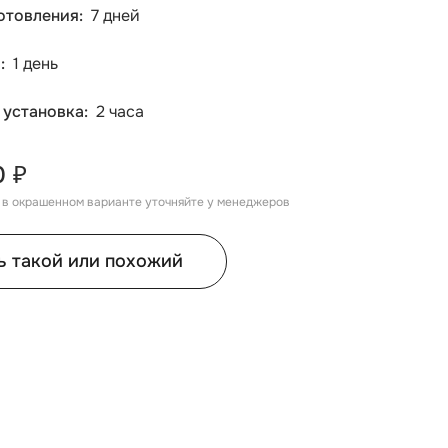
отовления
7 дней
а
1 день
 установка
2 часа
0 ₽
, в окрашенном варианте уточняйте у менеджеров
ь такой или похожий