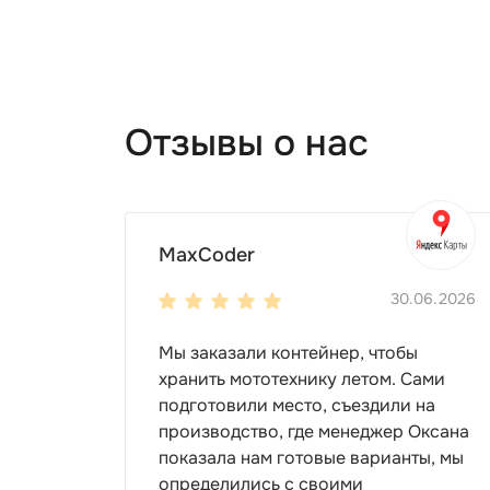
Выбирая контейнер, учитывайте место его у
на производственном объекте
на стройке
на торговой площади
Отзывы о нас
на АЗС
на складе и т.д.
Для хранения хозяйственного инвентаря б
плоской крышей, односкатной или двуска
MaxCoder
Если вы планируете хранить в контейнере
30.06.2026
конструкцию. Дополнительные ребра жестк
контейнеров, и сооружение будет прочным
Мы заказали контейнер, чтобы
Чем просторнее контейнер для дачи, тем б
хранить мототехнику летом. Сами
подготовили место, съездили на
садовые принадлежности
производство, где менеджер Оксана
строительные инструменты
показала нам готовые варианты, мы
мототехнику
определились с своими