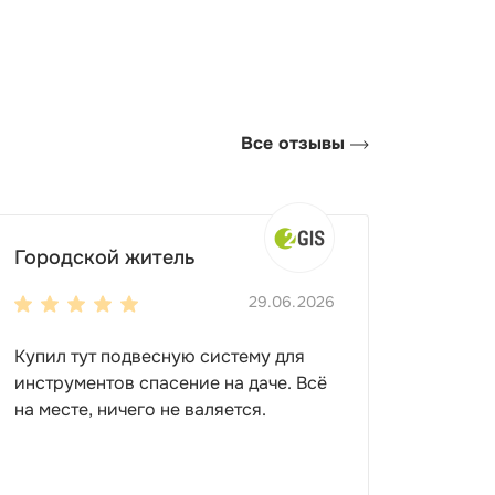
Все отзывы
 – 2-3 м. Вы можете выбрать сооружение с
.
Городской житель
чше сразу установить усиленную
29.06.2026
сможете установить сверху еще несколько
Купил тут подвесную систему для
одно:
инструментов спасение на даче. Всё
на месте, ничего не валяется.