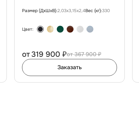
Размер (ДxШxВ):
2,03х3,15х2,4
Вес (кг):
330
Цвет:
от
319 900 ₽
367 900 ₽
Заказать