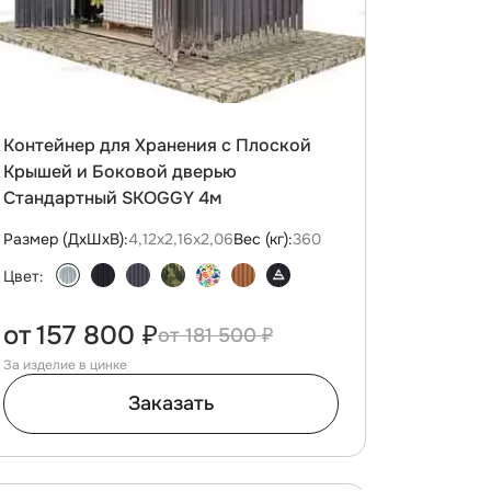
Контейнер для Хранения с Плоской
Крышей и Боковой дверью
Стандартный SKOGGY 4м
Размер (ДxШxВ):
4,12х2,16х2,06
Вес (кг):
360
Цвет:
от
157 800 ₽
181 500 ₽
За изделие в цинке
Заказать