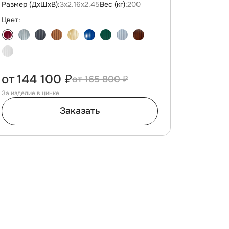
Размер (ДxШxВ):
3х2.16х2.45
Вес (кг):
200
Цвет:
от
144 100 ₽
165 800 ₽
За изделие в цинке
Заказать