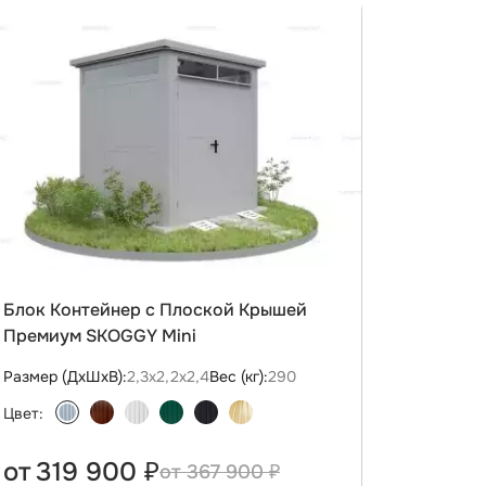
Блок Контейнер с Плоской Крышей
Премиум SKOGGY Mini
Размер (ДxШxВ):
2,3х2,2х2,4
Вес (кг):
290
Цвет:
от
319 900 ₽
367 900 ₽