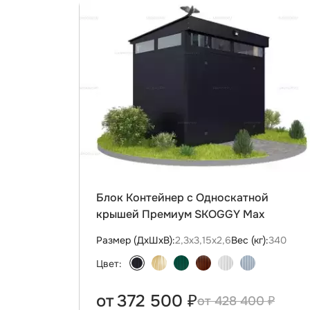
Блок Контейнер с Односкатной
крышей Премиум SKOGGY Max
Размер (ДxШxВ):
2,3х3,15х2,6
Вес (кг):
340
Цвет:
от
372 500 ₽
428 400 ₽