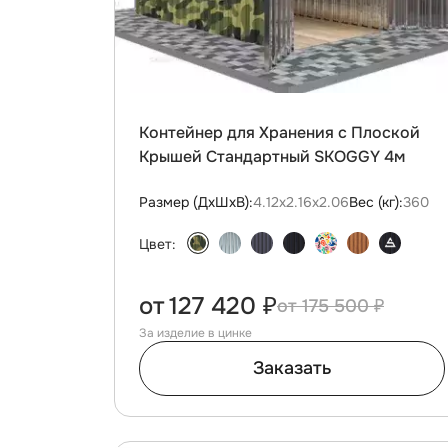
Контейнер для Хранения с Плоской
Крышей Стандартный SKOGGY 4м
Размер (ДxШxВ):
4.12х2.16х2.06
Вес (кг):
360
Цвет:
от
127 420 ₽
175 500 ₽
За изделие в цинке
Заказать