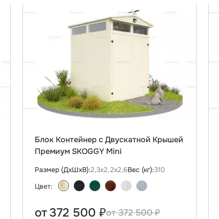
Блок Контейнер с Двускатной Крышей
Премиум SKOGGY Mini
Размер (ДxШxВ):
2,3х2,2х2,6
Вес (кг):
310
Цвет:
от
372 500 ₽
372 500 ₽