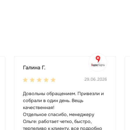
становки. Разместить его можно как на даче, так и:
удет достаточно небольшого контейнера, длина которого
тной кровлей. Каждый вариант имеет свои преимущества
Галина Г.
 тяжелую технику или большое количество инвентаря, лу
29.06.2026
ости не дадут хозблоку сломаться или испортиться. Вы 
!
Довольны обращением. Привезли и
ольше места внутри. Вы сможете разместить здесь что уг
собрали в один день. Вещь
качественная!
Отдельное спасибо, менеджеру
Ольге: работает четко, быстро,
терпеливо к клиенту, все подробно