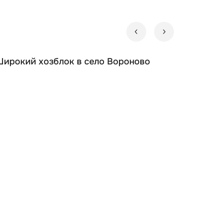
Широкий хозблок в село Вороново
Доверие
второй 
клиента