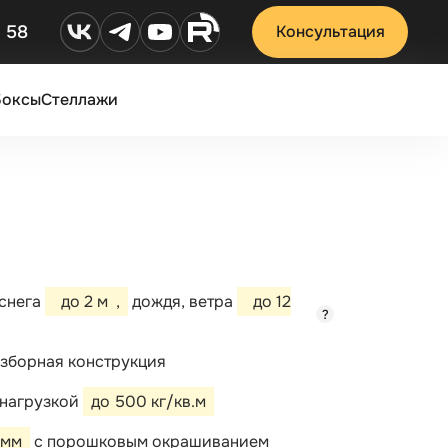
2 58
Консультация
Боксы
Стеллажи
 снега
до 2 м
,
дождя, ветра
до 12
?
зборная конструкция
 нагрузкой
до 500 кг/кв.м
 мм
с порошковым окрашиванием