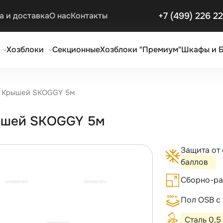
+7 (499) 226 2
а и доставка
О нас
Контакты
Хозблоки
Секционные
Хозблоки "Премиум"
Шкафы и 
й Крышей SKOGGY 5м
рышей SKOGGY 5м
Защита от
баллов
Сборно-ра
Пол OSB с
Сталь 0,5