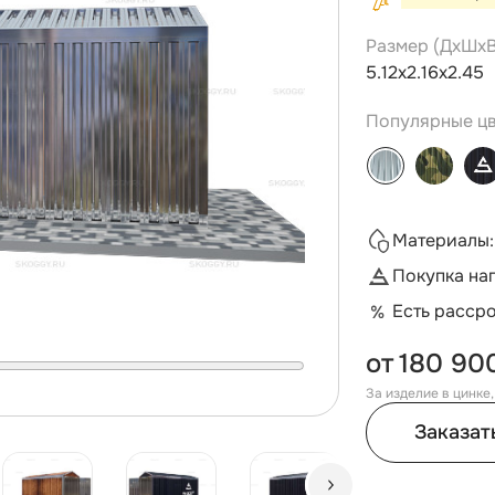
Размер (ДxШxВ
5.12х2.16х2.45
Популярные цв
Материалы:
Покупка на
Есть расср
от
180 90
За изделие в цинке
Заказат