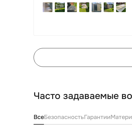
очень понравился, поэтому всем
советуем эту фирму.
Часто задаваемые в
Все
Безопасность
Гарантии
Матери