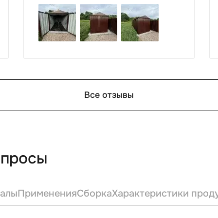
такой работы : большой выбор
продукции, реальные цены.
Все отзывы
опросы
алы
Применения
Сборка
Характеристики прод