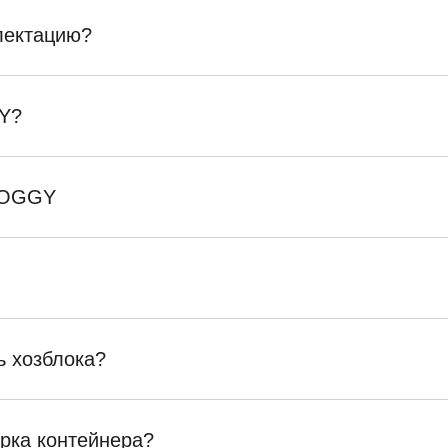
плектацию?
Y?
SKOGGY
ь хозблока?
орка контейнера?