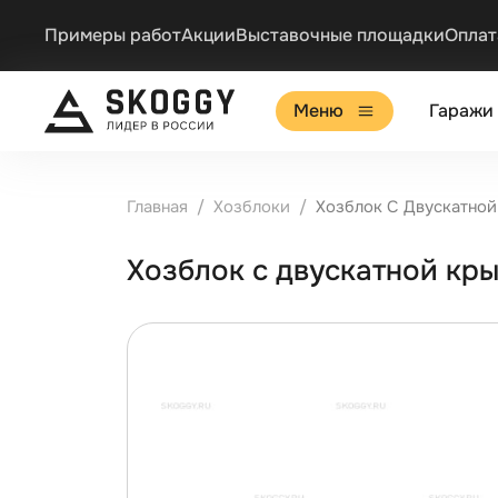
Примеры работ
Акции
Выставочные площадки
Оплат
Меню
Гаражи
Главная
Хозблоки
Хозблок С Двускатно
Хозблок с двускатной к