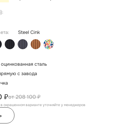
):
ета:
Steel Cink
 оцинкованная сталь
прямую с завода
очка
0 ₽
208 100 ₽
, в окрашенном варианте уточняйте у менеджеров
ь