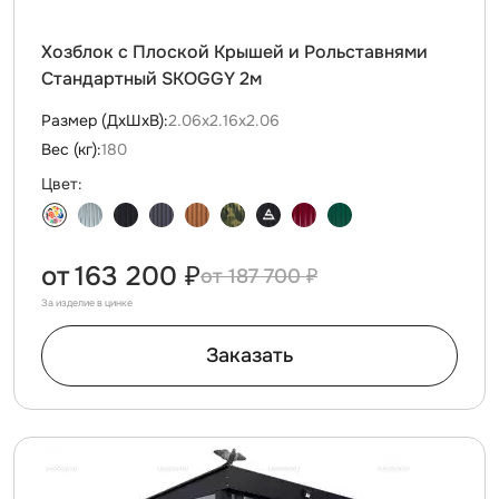
Хозблок с Плоской Крышей и Рольставнями
Стандартный SKOGGY 2м
Размер (ДxШxВ):
2.06х2.16х2.06
Вес (кг):
180
Цвет:
от
163 200 ₽
187 700 ₽
За изделие в цинке
Заказать