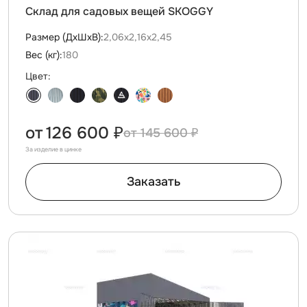
Склад для садовых вещей SKOGGY
Размер (ДxШxВ):
2,06х2,16х2,45
Вес (кг):
180
Цвет:
от
126 600 ₽
145 600 ₽
За изделие в цинке
Заказать