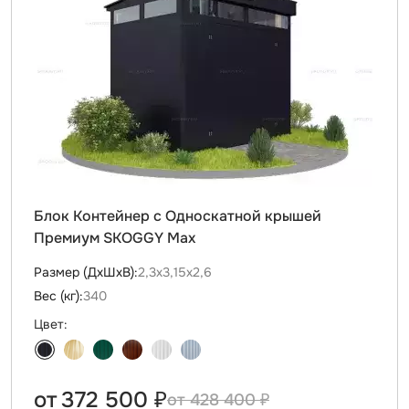
Блок Контейнер с Односкатной крышей
Премиум SKOGGY Max
Размер (ДxШxВ):
2,3х3,15х2,6
Вес (кг):
340
Цвет:
от
372 500 ₽
428 400 ₽