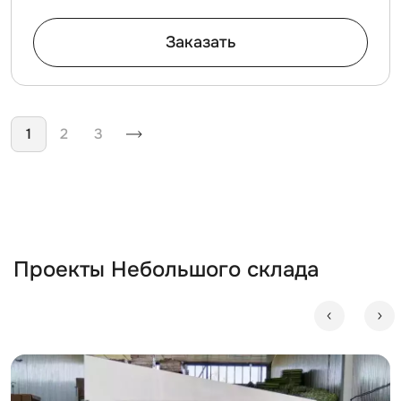
Заказать
Нумерация страниц
1
2
3
Проекты Небольшого склада