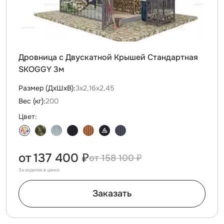
Дровница с Двускатной Крышей Стандартная
SKOGGY 3м
Размер (ДxШxВ):
3х2,16х2,45
Вес (кг):
200
Цвет:
от
137 400 ₽
158 100 ₽
За изделие в цинке
Заказать