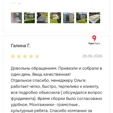
предпочтений. В линейке компании представлены
поэтому всем советуем эту фирму.
модели с длиной корпуса до 7 м.
Для склада больше подойдет усиленная конструкция.
Дополнительные ребра жесткости делают контейнер
прочным и надежным. Ему не страшны никакие
внешние воздействия, он не сломается и не
испортится. Подойдет для хранения тяжелого
Галина Г.
оборудования.
29.06.2026
Чем просторнее склад, тем больше пространства для
размещения. Храните внутри постройки любое
Довольны обращением. Привезли и собрали в
имущество:
один день. Вещь качественная!
инструменты;
Отдельное спасибо, менеджеру Ольге:
строительные материалы;
работает четко, быстро, терпеливо к клиенту,
оборудование;
все подробно объяснила ( обсуждался вопрос
технику;
фундамента). Время сборки было согласовано
хозяйственный инвентарь;
удобное. Монтажники- грамотные ,
готовые изделия ;
культурные ребята. Спасибо компании за