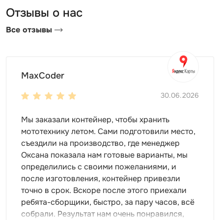
Отзывы о нас
Как выбрать склад от компании
Все отзывы
SKOGGY?
При выборе склада опирайтесь на место его
установки. Вы сможете использовать помещение
MaxCoder
абсолютно на любом участке:
30.06.2026
на производственной площадке;
на даче;
Мы заказали контейнер, чтобы хранить
возле собственного дома;
мототехнику летом. Сами подготовили место,
на строительном объекте.
съездили на производство, где менеджер
Оксана показала нам готовые варианты, мы
Для небольшого склада используют металлические
определились с своими пожеланиями, и
контейнеры 2-3 м длиной. Плоская крыша - наиболее
после изготовления, контейнер привезли
практичный и экономичный вариант. Мы также
точно в срок. Вскоре после этого приехали
сможем установить склад с односкатной или
ребята-сборщики, быстро, за пару часов, всё
двускатной кровлей – в зависимости от ваших
собрали. Результат нам очень понравился,