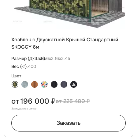
Хозблок с Двускатной Крышей Стандартный
SKOGGY 6м
Размер (ДxШxВ):
6х2.16х2.45
Вес (кг):
400
Цвет:
от
196 000 ₽
225 400 ₽
За изделие в цинке
Заказать