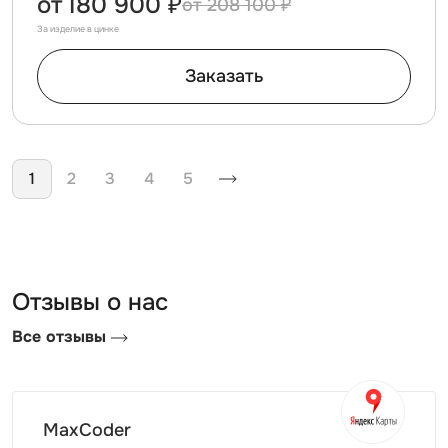
от
180 900 ₽
208 100 ₽
За изделие в цинке
Заказать
Нумерация страниц
1
2
3
4
5
Отзывы о нас
Все отзывы
MaxCoder