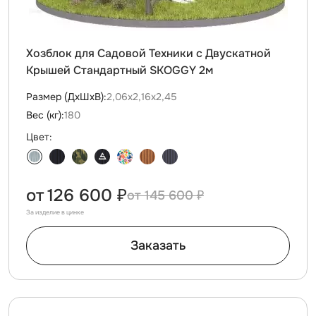
Хозблок для Садовой Техники с Двускатной
Крышей Стандартный SKOGGY 2м
Размер (ДxШxВ):
2,06х2,16х2,45
Вес (кг):
180
Цвет:
от
126 600 ₽
145 600 ₽
За изделие в цинке
Заказать