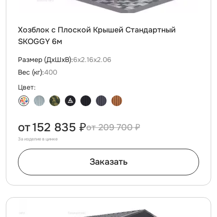
Хозблок с Плоской Крышей Стандартный
SKOGGY 6м
Размер (ДxШxВ):
6х2.16х2.06
Вес (кг):
400
Цвет:
от
152 835 ₽
209 700 ₽
За изделие в цинке
Заказать