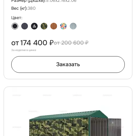
Размер (ДxШxВ):
5.06х2.16х2.06
Вес (кг):
380
Цвет:
от
174 400 ₽
200 600 ₽
За изделие в цинке
Заказать