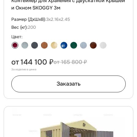
Контейнер для Хранения с Двускатной Крышей
и Окном SKOGGY 3м
Размер (ДxШxВ):
3х2.16х2.45
Вес (кг):
200
Цвет:
от
144 100 ₽
165 800 ₽
За изделие в цинке
Заказать