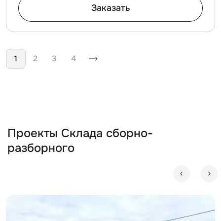
Заказать
Нумерация страниц
1
2
3
4
Проекты Склада сборно-
разборного