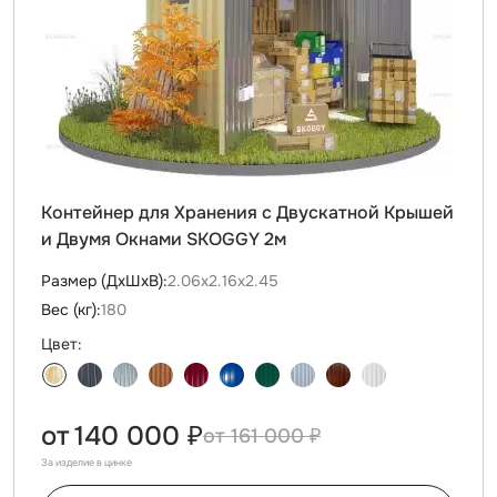
Контейнер для Хранения с Двускатной Крышей
и Двумя Окнами SKOGGY 2м
Размер (ДxШxВ):
2.06х2.16х2.45
Вес (кг):
180
Цвет:
от
140 000 ₽
161 000 ₽
За изделие в цинке