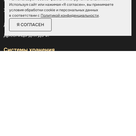
Используя сайт или нажимая «Я согласен», вы принимаете
Хозблоки модульные
условия обработки cookie и персональных данных
в соответствии с
Политикой конфиденциальности
.
Дровницы уличные
Я СОГЛАСЕН
Дровницы для дачи
Системы хранения
Аксессуары
Склады
Ангары
Дровницы
Курилка
Контакты
О компании