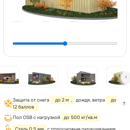
Защита от снега
до 2 м
,
дождя, ветра
до
?
12 баллов
Пол OSB с нагрузкой
до 500 кг/кв.м
Сталь 0,5 мм
с порошковым окрашиванием