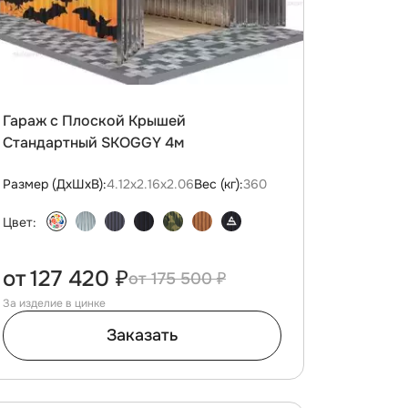
Гараж с Плоской Крышей
Стандартный SKOGGY 4м
Размер (ДxШxВ):
4.12х2.16х2.06
Вес (кг):
360
Цвет:
от
127 420 ₽
175 500 ₽
За изделие в цинке
Заказать