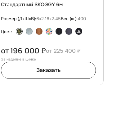
Стандартный SKOGGY 6м
Размер (ДxШxВ):
6х2.16х2.45
Вес (кг):
400
Цвет:
от
196 000 ₽
225 400 ₽
За изделие в цинке
Заказать