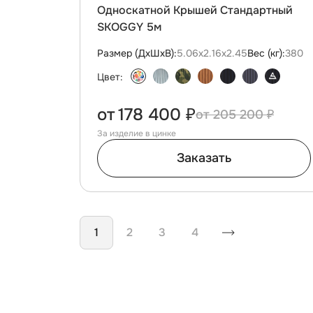
Односкатной Крышей Стандартный
SKOGGY 5м
Размер (ДxШxВ):
5.06х2.16х2.45
Вес (кг):
380
Цвет:
от
178 400 ₽
205 200 ₽
За изделие в цинке
Заказать
Нумерация страниц
1
2
3
4