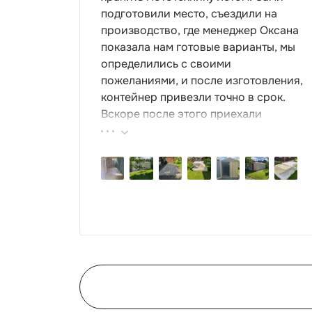
подготовили место, съездили на
производство, где менеджер Оксана
показала нам готовые варианты, мы
определились с своими
пожеланиями, и после изготовления,
контейнер привезли точно в срок.
Вскоре после этого приехали
ребята-сборщики, быстро, за пару
часов, всё собрали. Результат нам
очень понравился, поэтому всем
советуем эту фирму.