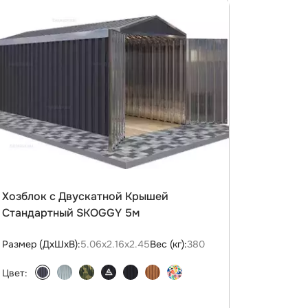
Хозблок с Двускатной Крышей
Стандартный SKOGGY 5м
Размер (ДxШxВ):
5.06х2.16х2.45
Вес (кг):
380
Цвет: