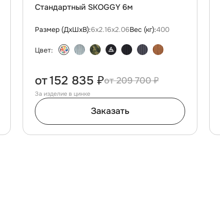
Стандартный SKOGGY 6м
Размер (ДxШxВ):
6х2.16х2.06
Вес (кг):
400
Цвет:
от
152 835 ₽
209 700 ₽
За изделие в цинке
Заказать