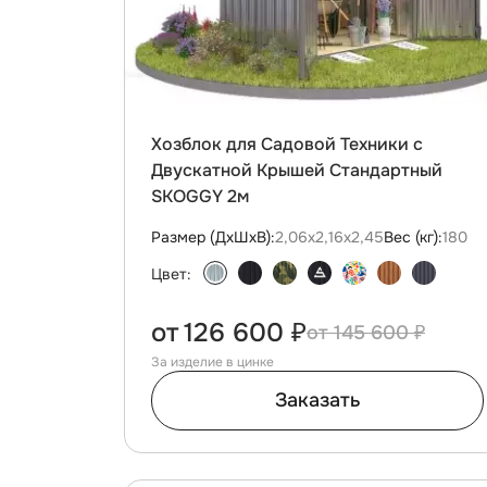
Хозблок для Садовой Техники с
Двускатной Крышей Стандартный
SKOGGY 2м
Размер (ДxШxВ):
2,06х2,16х2,45
Вес (кг):
180
Цвет:
от
126 600 ₽
145 600 ₽
За изделие в цинке
Заказать