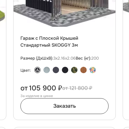
Гараж с Плоской Крышей
Стандартный SKOGGY 3м
Размер (ДxШxВ):
3х2.16х2.06
Вес (кг):
200
Цвет:
от
105 900 ₽
121 800 ₽
За изделие в цинке
Заказать