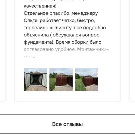
качественная!
Отдельное спасибо, менеджеру
Ольге: работает четко, быстро,
терпеливо к клиенту, все подробно
объяснила ( обсуждался вопрос
фундамента). Время сборки было
согласовано удобное. Монтажники-
грамотные , культурные ребята.
Спасибо компании за организацию
такой работы : большой выбор
продукции, реальные цены.
Все отзывы