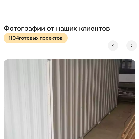
Процесс сборки и разборки проходит без
необходимости использовать специальный
инструмент и технику.
Конструкцию собирают 2 человека за 2 часа.
Фотографии от наших клиентов
Цикличность сборки-разборки
1104
готовых проектов
Цикл сборки-разборки контейнера может
повторяться многократно
Без потери эксплуатационных свойств
Контейнер можно будет продать даже после
многократного использования
Дизайн
Сборно-разборный контейнер SKOGGY может
выглядеть именно так, как вы пожелаете.
Выберите
свой вариант дизайна
:
базовый вариант - из оцинкованной стали