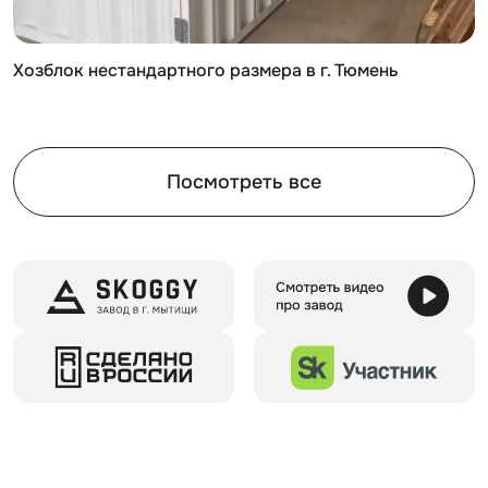
различные расцветки RAL
с нанесением печати
Хозблок нестандартного размера в г. Тюмень
Для установки контейнеров SKOGGY не требуется
подготовка фундамента, достаточно установить на
твердую ровную поверхность.
Посмотреть все