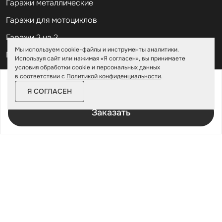
Гаражи металлические
Гаражи для мотоциклов
Гаражи 2 на 2
Мы используем cookie-файлы и инструменты аналитики.
Гаражи для квадроциклов
Используя сайт или нажимая «Я согласен», вы принимаете
условия обработки cookie и персональных данных
Гаражи 4 на 4
в соответствии с
Политикой конфиденциальности
.
от
297 900 ₽
342 600 ₽
Гаражи из профлиста
Я СОГЛАСЕН
За изделие в цинке
Гаражи для велосипедов
Заказать
Шкафы в паркинг
Роллетные шкафы
Шкафы уличные всепогодные
Шкафы садовые
Хозблоки для дачи