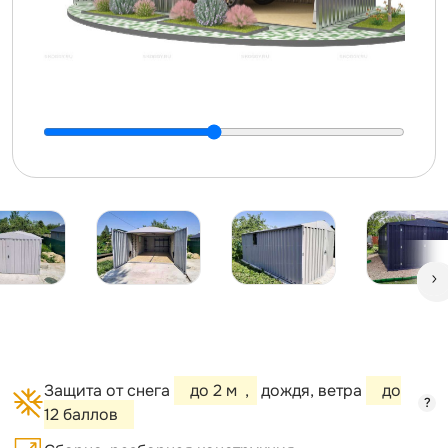
Защита от снега
до 2 м
,
дождя, ветра
до
?
12 баллов