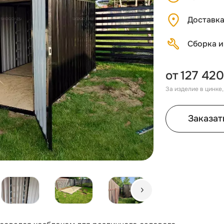
Доставк
Сборка и
от
127 420
За изделие в цинке
Заказат