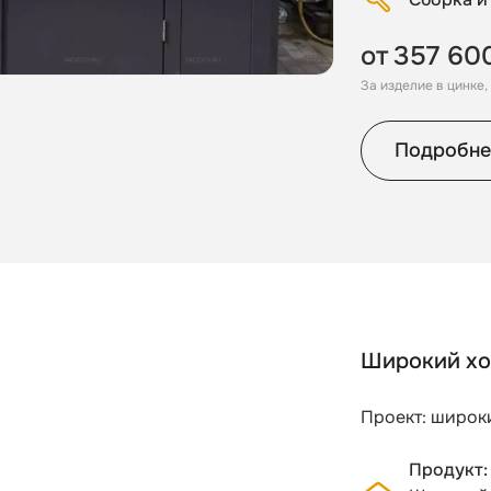
от
357 60
За изделие в цинке
Подробне
Широкий хо
Проект: широки
Продукт