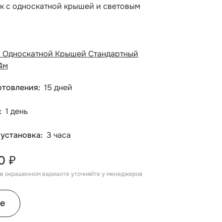
ок с односкатной крышей и световым
с Односкатной Крышей Стандартный
4м
отовления
15 дней
1 день
 установка
3 часа
0 ₽
, в окрашенном варианте уточняйте у менеджеров
е