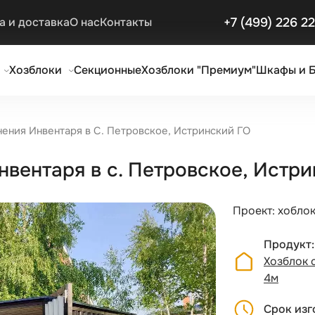
+7 (499) 226 2
а и доставка
О нас
Контакты
Хозблоки
Секционные
Хозблоки "Премиум"
Шкафы и 
нения Инвентаря в С. Петровское, Истринский ГО
нвентаря в с. Петровское, Истр
Проект: хобло
Продукт
Хозблок 
4м
Срок изг