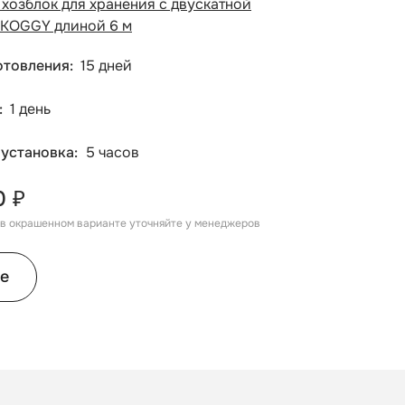
хозблок для хранения с двускатной
KOGGY длиной 6 м
отовления
15 дней
1 день
 установка
5 часов
0 ₽
, в окрашенном варианте уточняйте у менеджеров
е