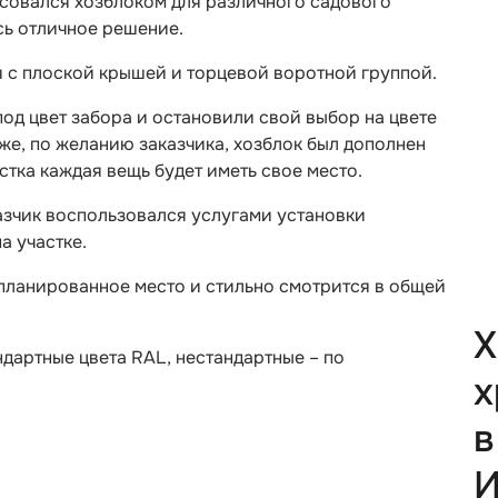
есовался хозблоком для различного садового
сь отличное решение.
 с плоской крышей и торцевой воротной группой.
д цвет забора и остановили свой выбор на цвете
кже, по желанию заказчика, хозблок был дополнен
стка каждая вещь будет иметь свое место.
азчик воспользовался услугами установки
а участке.
планированное место и стильно смотрится в общей
Х
ндартные цвета RAL, нестандартные – по
х
в
И