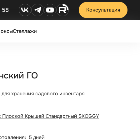
2 58
Консультация
Боксы
Стеллажи
инский ГО
к для хранения садового инвентаря
с Плоской Крышей Стандартный SKOGGY
отовления
5 дней