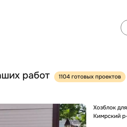
аших работ
1104 готовых проектов
Хозблок для
Кимрский р