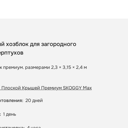
й хозблок для загородного
ерптухов
к премиум. размерами 2,3 × 3,15 × 2,4 м
с Плоской Крышей Премиум SKOGGY Max
отовления
20 дней
1 день
 установка
4 часа