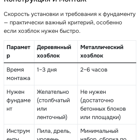
Скорость установки и требования к фундаменту
— практически важный критерий, особенно
если хозблок нужен быстро.
Парамет
Деревянный
Металлический
р
хозблок
хозблок
Время
1–3 дня
2–6 часов
монтажа
Нужен
Желательно
Не нужен
фундаме
(столбчатый
(достаточно
нт
или
бетонных блоков
ленточный)
или площадки)
Инструм
Пила, дрель,
Минимальный
енты
уровень,
набор, сборка по