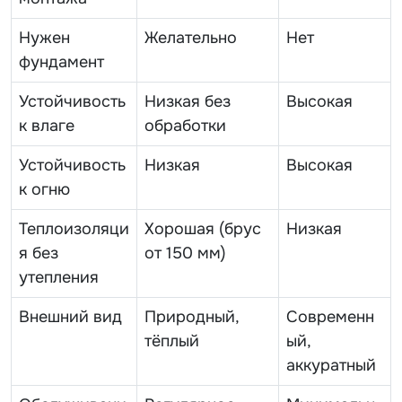
Нужен
Желательно
Нет
фундамент
Устойчивость
Низкая без
Высокая
к влаге
обработки
Устойчивость
Низкая
Высокая
к огню
Теплоизоляци
Хорошая (брус
Низкая
я без
от 150 мм)
утепления
Внешний вид
Природный,
Современн
тёплый
ый,
аккуратный