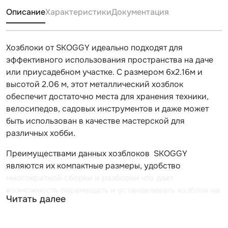
Описание
Характеристики
Документация
Хозблоки от SKOGGY идеально подходят для
эффективного использования пространства на даче
или приусадебном участке. С размером 6х2.16м и
высотой 2.06 м, этот металлический хозблок
обеспечит достаточно места для хранения техники,
велосипедов, садовых инструментов и даже может
быть использован в качестве мастерской для
различных хобби.
Преимуществами данных хозблоков SKOGGY
являются их компактные размеры, удобство
многократной сборки и разборки что дает
возможность перемещать и устанавливать хозблок на
Читать далее
новом месте,возможность адаптации под уникальные
потребности клиента на начальном этапе обсуждения.