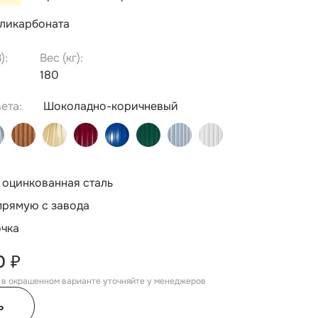
оликарбоната
):
Вес (кг):
180
ета:
Шоколадно-коричневый
 оцинкованная сталь
прямую с завода
очка
0 ₽
, в окрашенном варианте уточняйте у менеджеров
ь