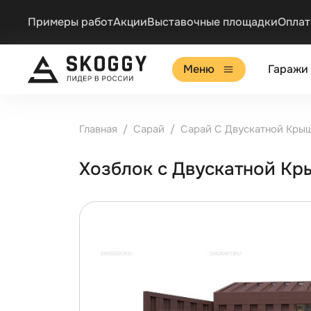
Примеры работ
Акции
Выставочные площадки
Оплат
Меню
Гаражи
Главная
Сарай
Сарай С Двускатной Кры
Хозблок с Двускатной К