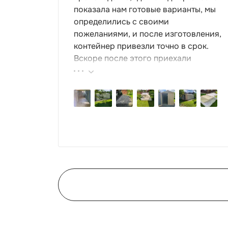
показала нам готовые варианты, мы
определились с своими
пожеланиями, и после изготовления,
контейнер привезли точно в срок.
Вскоре после этого приехали
ребята-сборщики, быстро, за пару
часов, всё собрали. Результат нам
очень понравился, поэтому всем
советуем эту фирму.