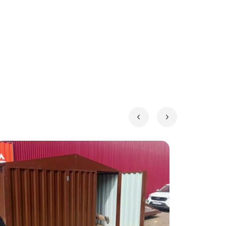
ллоконструкция помимо гальванического
й подход гарантирует надежную
купатель может сделать брендирование
ражения. Нанесение принта позволяет
ии мы берем на себя. Наши специалисты
ции.
ит сама конструкция порядка 180 кг. Для
или бетонные блоки.
тонные блоки. Ниже представлена схема