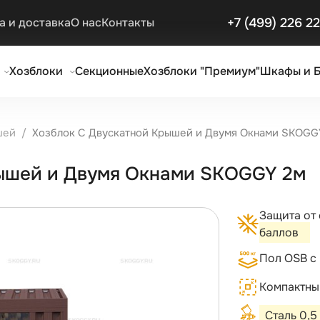
+7 (499) 226 2
а и доставка
О нас
Контакты
Хозблоки
Секционные
Хозблоки "Премиум"
Шкафы и 
шей
Хозблок С Двускатной Крышей и Двумя Окнами SKOGG
рышей и Двумя Окнами SKOGGY 2м
Защита от
баллов
Пол OSB с
Компактный
Сталь 0,5