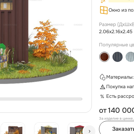
Окно из п
Размер (ДxШxВ
2.06х2.16х2.45
Популярные цв
Материалы:
Покупка на
Есть расср
от
140 00
За изделие в цинке
Заказат