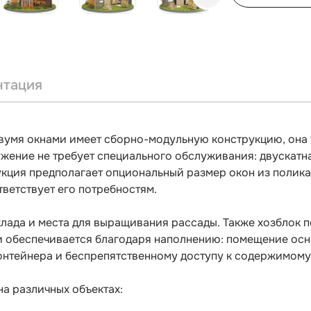
нтация
вумя окнами имеет сборно-модульную конструкцию, она 
ужение не требует специального обслуживания: двускатн
укция предполагает опциональный размер окон из полика
тветствует его потребностям.
клада и места для выращивания рассады. Также хозблок 
и обеспечивается благодаря наполнению: помещение ос
онтейнера и беспрепятственному доступу к содержимому
а различных объектах: