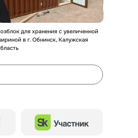
озблок для хранения с увеличенной
Хозблок
ириной в г. Обнинск, Калужская
Петровс
область