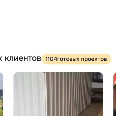
птимальный для своей территории хозблок, так как мета
 цинкования еще и окрашена порошковым способом. Тако
ный цвет конструкции любого оттенка по шкале RAL. По
 на поверхность стен текстового или графического изоб
х клиентов
1104
готовых проектов
ься: проектирование, изготовление и доставку конструкц
твенно, сразу после этого можно приступать к эксплуата
OGGY можно с габаритами 2.06х2.16х2.45 м, при этом вес
фундамент, сооружение можно поставить сразу на грунт 
ется подготовка фундамента, достаточно установить бе