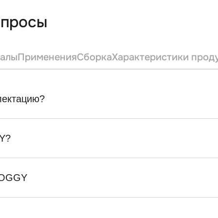
опросы
алы
Применения
Сборка
Характеристики прод
плектацию?
Y?
SKOGGY