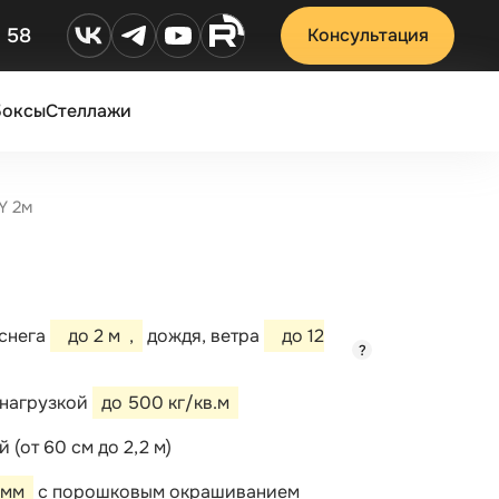
2 58
Консультация
Боксы
Стеллажи
Y 2м
 снега
до 2 м
,
дождя, ветра
до 12
?
 нагрузкой
до 500 кг/кв.м
 (от 60 см до 2,2 м)
 мм
с порошковым окрашиванием