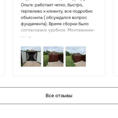
Ольге: работает четко, быстро,
терпеливо к клиенту, все подробно
объяснила ( обсуждался вопрос
фундамента). Время сборки было
согласовано удобное. Монтажники-
грамотные , культурные ребята.
Спасибо компании за организацию
такой работы : большой выбор
продукции, реальные цены.
Все отзывы