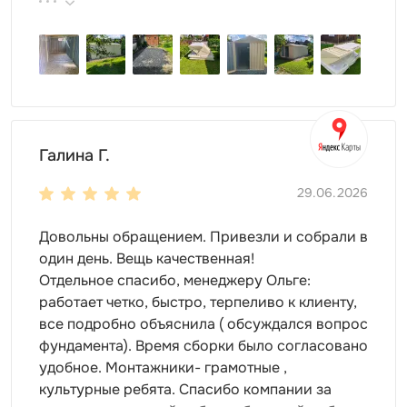
поэтому всем советуем эту фирму.
Вы сможете придать летнему хозблоку
уникальный
внешний вид
, выбрав один из множества вариантов
дизайна:
из оцинкованной стали
одна из расцветок широкой палитры RAL
принт
Галина Г.
Пространство внутри хозблока достаточное, чтобы
29.06.2026
разместить там все необходимое для хранения. Вы
можете установить
различные системы хранения
:
Довольны обращением. Привезли и собрали в
шкафы и стеллажи
один день. Вещь качественная!
полки и паллеты
Отдельное спасибо, менеджеру Ольге:
крючки для инвентаря
работает четко, быстро, терпеливо к клиенту,
все подробно объяснила ( обсуждался вопрос
Особенности модели
фундамента). Время сборки было согласовано
Корпус длиной 5 м предполагает достаточную
удобное. Монтажники- грамотные ,
вместительность
культурные ребята. Спасибо компании за