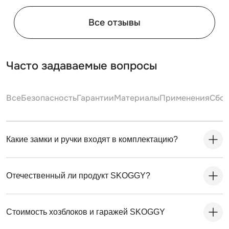
Все отзывы
Часто задаваемые вопросы
Для монтажа контейнеров SKOGGY не требуется
Все
Безопасность
Гарантии
Материалы
Применения
Сбо
подготовка фундамента, достаточно установить
фундаментные блоки. Ниже представлена схема
расстановки:
Какие замки и ручки входят в комплектацию?
Отечественный ли продукт SKOGGY?
Стоимость хозблоков и гаражей SKOGGY