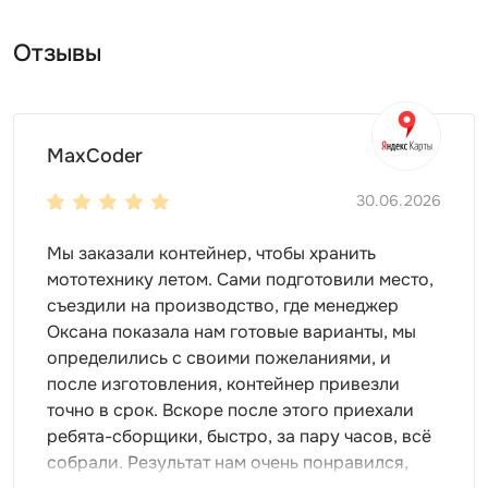
Вы всегда сможете продать контейнер по
выгодной цене. Этому не помеха даже 100 циклов
Отзывы
сборки!
На все случаи жизни
Летний хозблок с двускатной крышей можно
MaxCoder
использовать повсюду:
30.06.2026
для дачи
для стройплощадки
Мы заказали контейнер, чтобы хранить
для производства
мототехнику летом. Сами подготовили место,
съездили на производство, где менеджер
У контейнера широкий спектр применения. Здесь
Оксана показала нам готовые варианты, мы
можно хранить абсолютно все:
определились с своими пожеланиями, и
любые материалы
после изготовления, контейнер привезли
крупный и мелкий инвентарь
точно в срок. Вскоре после этого приехали
различное оборудование
ребята-сборщики, быстро, за пару часов, всё
собрали. Результат нам очень понравился,
Дизайн и внутренняя организация