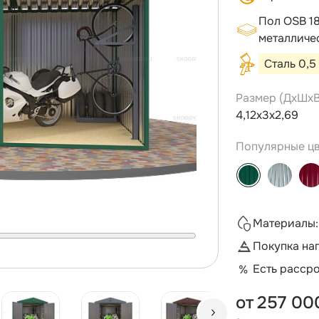
Пол OSB 1
металличес
Сталь 0,5
Размер (ДxШxВ
4,12х3х2,69
Популярные цв
Материалы:
Покупка на
Есть расср
от
257 00