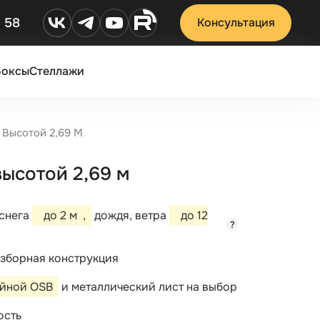
2 58
Консультация
Боксы
Стеллажи
 Высотой 2,69 М
ысотой 2,69 м
 снега
до 2 м
,
дождя, ветра
до 12
?
зборная конструкция
ойной OSB
и металлический лист на выбор
ость