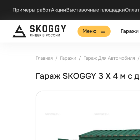
Примеры работ
Акции
Выставочные площадки
Оплат
Меню
Гаражи
Главная
Гаражи
Гараж Для Автомобиля
Гараж SKOGGY 3 Х 4 м с 