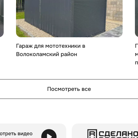
знообразные варианты дизайна и цветов:
);
Гараж для мототехники в
Г
Волоколамский район
п
овленная заранее ровная бетонная, асфальтированная п
Посмотреть все