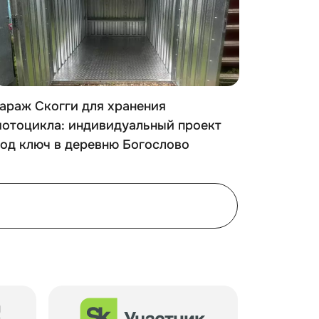
араж Скогги для хранения
Зимняя 
мотоцикла: индивидуальный проект
Монтаж 
од ключ в деревню Богослово
деревн
лощадка. Допускается площадка из гравия