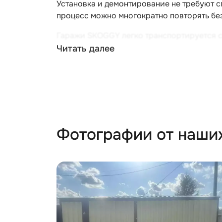
Установка и демонтирование не требуют с
процесс можно многократно повторять без
Гаражи SKOGGY легко транспортируется с
легковых автомобилей. Это позволяет исп
Читать далее
Стены и крыша сборно-разборных гараже
Пол выполнен из двойной OSB-плиты (трет
пол метра, выдерживающими нагрузку до 5
По желанию клиента гараж можно допол
Фотографии от наши
калиткой,
световым окном из поликарбонатного 
пандусами
упорами для ворот,
антивандальным засовом,
освещением на солнечных батареях,
системами хранения,
велосипедной стойкой,