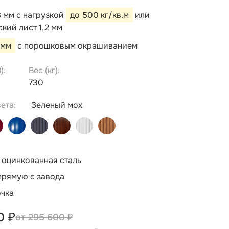
8 мм с нагрузкой
до 500 кг/кв.м
или
кий лист 1,2 мм
 мм
с порошковым окрашиванием
):
Вес (кг):
730
ета:
Зеленый мох
 оцинкованная сталь
прямую с завода
очка
0 ₽
295 600 ₽