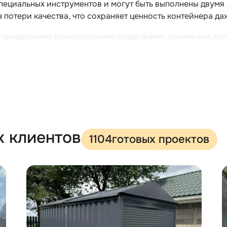
пециальных инструментов и могут быть выполнены двумя 
 потери качества, что сохраняет ценность контейнера да
тандартными транспортными средствами, такими как лег
ользовать их в различных местах и перемещать при необ
й SKOGGY сооружены из оцинкованного профлиста НС35 
ьего класса) толщиной 36 мм, с профилями из оцинкова
00 кг на квадратный метр.
нительно оборудовать:
х клиентов
1104
готовых проектов
литого пластика,