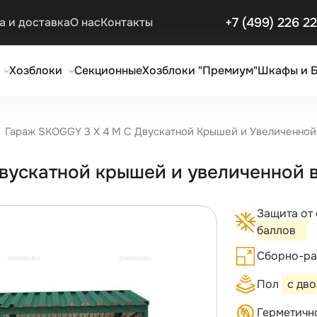
+7 (499) 226 2
а и доставка
О нас
Контакты
Хозблоки
Секционные
Хозблоки "Премиум"
Шкафы и 
Гараж SKOGGY 3 Х 4 М С Двускатной Крышей и Увеличенной
двускатной крышей и увеличенной в
Защита от
баллов
Сборно-ра
Пол
с дв
Герметичн