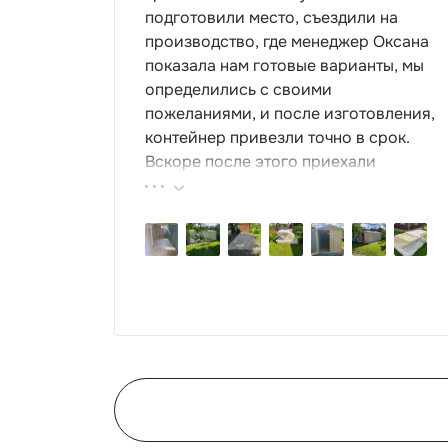
подготовили место, съездили на
производство, где менеджер Оксана
показала нам готовые варианты, мы
определились с своими
пожеланиями, и после изготовления,
контейнер привезли точно в срок.
Вскоре после этого приехали
ребята-сборщики, быстро, за пару
часов, всё собрали. Результат нам
очень понравился, поэтому всем
советуем эту фирму.