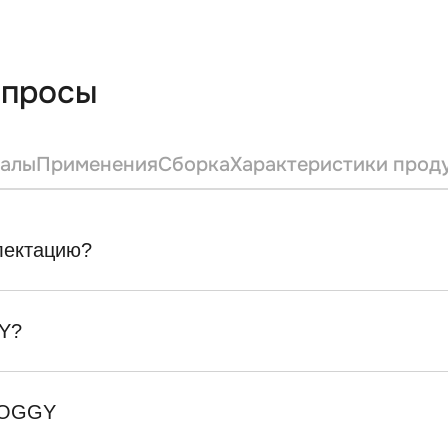
опросы
алы
Применения
Сборка
Характеристики прод
плектацию?
Y?
SKOGGY