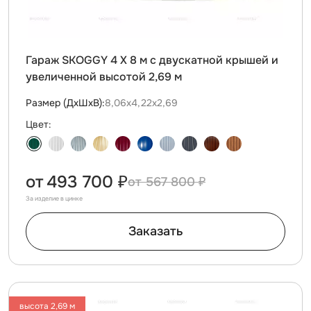
Гараж SKOGGY 4 Х 8 м с двускатной крышей и
увеличенной высотой 2,69 м
Размер (ДxШxВ):
8,06х4,22х2,69
Цвет:
от
493 700 ₽
567 800 ₽
За изделие в цинке
Заказать
высота 2,69 м