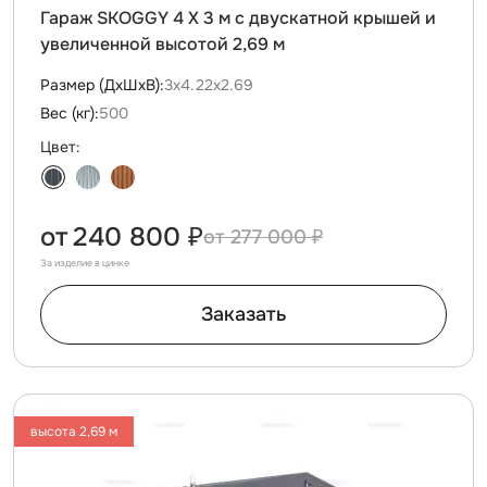
Гараж SKOGGY 4 Х 3 м с двускатной крышей и
увеличенной высотой 2,69 м
Размер (ДxШxВ):
3х4.22х2.69
Вес (кг):
500
Цвет:
от
240 800 ₽
277 000 ₽
За изделие в цинке
Заказать
высота 2,69 м