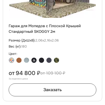
Гараж для Мопедов с Плоской Крышей
Стандартный SKOGGY 2м
Размер (ДxШxВ):
2,06х2,16х2,06
Вес (кг):
180
Цвет:
от
94 800 ₽
109 100 ₽
За изделие в цинке
Заказать