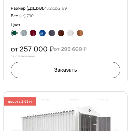
Размер (ДxШxВ):
4,12х3х2,69
Вес (кг):
730
Цвет:
от
257 000 ₽
295 600 ₽
За изделие в цинке
Заказать
высота 2,69 м