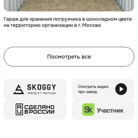
плоская, односкатная, двускатная) и типов ворот (
распашные, рольствани, дополнительная калитка).
Гараж для хранения погрузчика в шоколадном цвете
Компания SKOGGY предлагает следующие опции:
на территорию организации в г. Москва
базовая версия (оцинкованная сталь),
покраска по палитре RAL,
нанесение логотипа или рисунка.
Посмотреть все
Внутри контейнера можно установить стеллажи,
полки, шкафы, ящики и крючки для инструментов.
Для монтажа контейнеров SKOGGY не требуется
подготовка фундамента, достаточно установить
фундаментные блоки. Ниже представлена схема
расстановки: