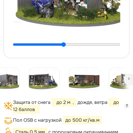
Защита от снега
до 2 м
,
дождя, ветра
до
?
12 баллов
Пол OSB с нагрузкой
до 500 кг/кв.м
Сталь 0,5 мм
с порошковым окрашиванием