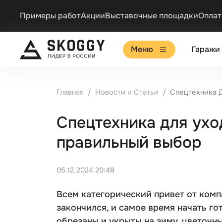
Примеры работ
Акции
Выставочные площадки
Оплат
Меню
Гаражи
Главная
Новости и Статьи
Спецтехника 
Спецтехника для ухо
правильный выбор
05.12.2024 20:48
Всем категорический привет от ком
закончился, и самое время начать го
обрезаны и укрыты на зиму, цветочн