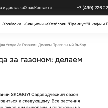
+7 (499) 226 2
а и доставка
О нас
Контакты
Хозблоки
Секционные
Хозблоки "Премиум"
Шкафы и 
Для Ухода За Газоном: Делаем Правильный Выбор
да за газоном: делаем
пании SKOGGY! Садоводческий сезон
товиться к следующему. Все растения
ые луковицы выкопаны и положены на