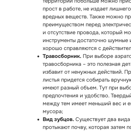
территорий побольше можно прио
прост в работе, не издает лишнег
вредных веществ. Также можно пр
преимуществом перед электричес
и отсутствие провода, который мо
инструменты достаточно шумные и
хорошо справляются с действите
Травосборник.
При выборе аэрато
травосборника – это полезная дет
избавит от ненужных действий. Пр
листья придется собирать вручну
имеют разный объем. Тут при выб
предпочтения и удобство. Тверды
между тем имеет меньший вес и е
мусора;
Вид зубцов.
Существует два вида 
протыкают почву, которая затем п