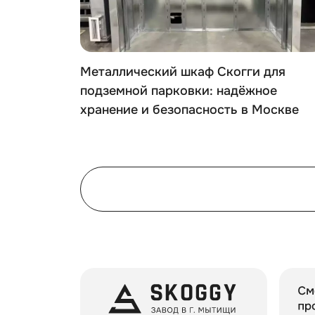
ого
Металлический шкаф Скогги для
 для
подземной парковки: надёжное
е в дер.
хранение и безопасность в Москве
рск, МО