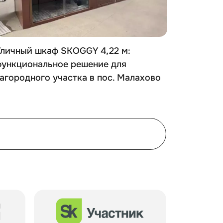
Уличный шкаф SKOGGY 4,22 м:
Роллет
функциональное решение для
паркинг
агородного участка в пос. Малахово
хранени