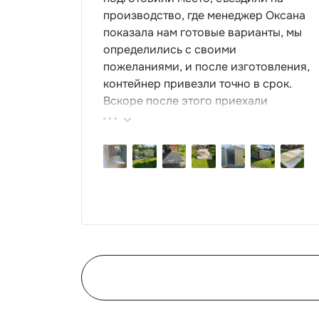
производство, где менеджер Оксана
показала нам готовые варианты, мы
определились с своими
пожеланиями, и после изготовления,
контейнер привезли точно в срок.
Вскоре после этого приехали
ребята-сборщики, быстро, за пару
часов, всё собрали. Результат нам
очень понравился, поэтому всем
советуем эту фирму.