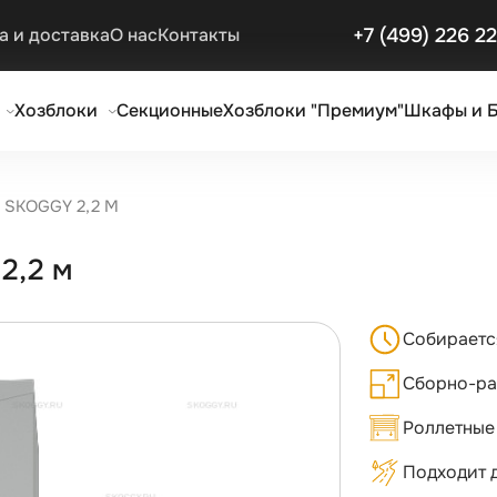
+7 (499) 226 2
а и доставка
О нас
Контакты
Хозблоки
Секционные
Хозблоки "Премиум"
Шкафы и 
 SKOGGY 2,2 М
2,2 м
Собирает
Сборно-ра
Роллетные
Подходит д