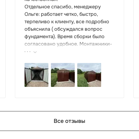
Отдельное спасибо, менеджеру
Ольге: работает четко, быстро,
терпеливо к клиенту, все подробно
объяснила ( обсуждался вопрос
фундамента). Время сборки было
согласовано удобное. Монтажники-
грамотные , культурные ребята.
Спасибо компании за организацию
такой работы : большой выбор
продукции, реальные цены.
Все отзывы