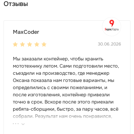
закрепляются на саморезы шуруповертом –
Отзывы
процесс простой, интуитивно понятный даже для
новичка.
Как только хозблок собран, им можно начинать
пользоваться.
MaxCoder
Закладка фундамента не требуется. Хозблоки
30.06.2026
SKOGGY – это некапитальные здания, которые
можно установить на фундаментные блоки (если
Мы заказали контейнер, чтобы хранить
почва рыхлая) или ровную твердую поверхность
мототехнику летом. Сами подготовили место,
(асфальт, бетон, гравий). Можно даже просто
съездили на производство, где менеджер
утрамбовать землю и установить на нее
Оксана показала нам готовые варианты, мы
контейнер.
определились с своими пожеланиями, и
Цикличность эксплуатации
после изготовления, контейнер привезли
точно в срок. Вскоре после этого приехали
Сборка и разборка хозблока – простой процесс.
ребята-сборщики, быстро, за пару часов, всё
Процедуру можно проделывать многократно:
собрали. Результат нам очень понравился,
качество изделия от этого не испортится. Даже
поэтому всем советуем эту фирму.
через несколько лет эксплуатации он будет таким
же надежным.