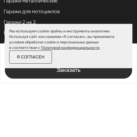
Гаражи металлические
Гаражи для мотоциклов
Гаражи 2 на 2
Мы используем cookie-файлы и инструменты аналитики.
Гаражи для квадроциклов
Используя сайт или нажимая «Я согласен», вы принимаете
условия обработки cookie и персональных данных
Гаражи 4 на 4
в соответствии с
Политикой конфиденциальности
.
от
181 600 ₽
208 900 ₽
Гаражи из профлиста
Я СОГЛАСЕН
За изделие в цинке
Гаражи для велосипедов
Заказать
Шкафы в паркинг
Роллетные шкафы
Шкафы уличные всепогодные
Шкафы садовые
Хозблоки для дачи
Хозблоки металлические