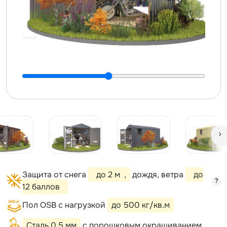
Защита от снега
до 2 м
,
дождя, ветра
до
?
12 баллов
Пол OSB с нагрузкой
до 500 кг/кв.м
Сталь 0,5 мм
с порошковым окрашиванием