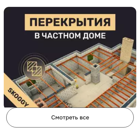
Смотреть все
08.06.2026
1
Перекрытия в частном доме: деревянные,
О
монолитные или плиты — сравнение
о