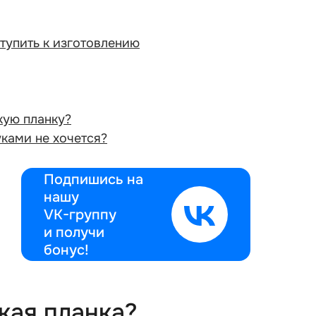
тупить к изготовлению
кую планку?
уками не хочется?
Подпишись на
нашу
VK-группу
и получи
бонус!
кая планка?