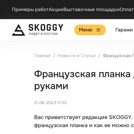
Примеры работ
Акции
Выставочные площадки
Оплат
Меню
Гаражи
Главная
Новости и Статьи
Французская 
Французская планка
руками
21.06.2023 11:03
Вас приветствует редакция SKOGGY. 
французская планка и как ее можно 