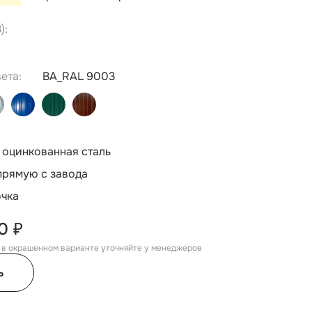
):
ета:
BA_RAL 9003
 оцинкованная сталь
прямую с завода
очка
0 ₽
, в окрашенном варианте уточняйте у менеджеров
ь