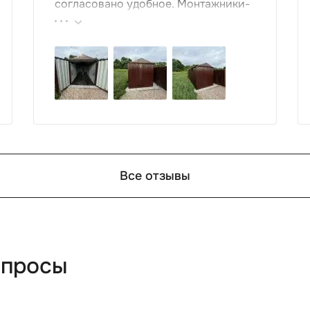
согласовано удобное. Монтажники-
грамотные , культурные ребята.
Спасибо компании за организацию
такой работы : большой выбор
продукции, реальные цены.
Все отзывы
опросы