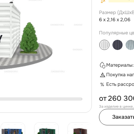
Размер (ДxШxВ
6 х 2,16 х 2,06
Популярные цв
Материалы:
Покупка на
Есть расср
от
260 30
За изделие в цинке
Заказат