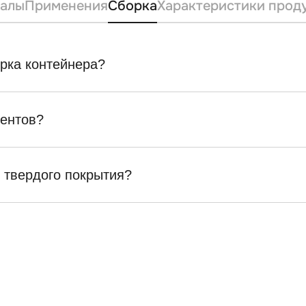
алы
Применения
Сборка
Характеристики прод
орка контейнера?
ентов?
т твердого покрытия?