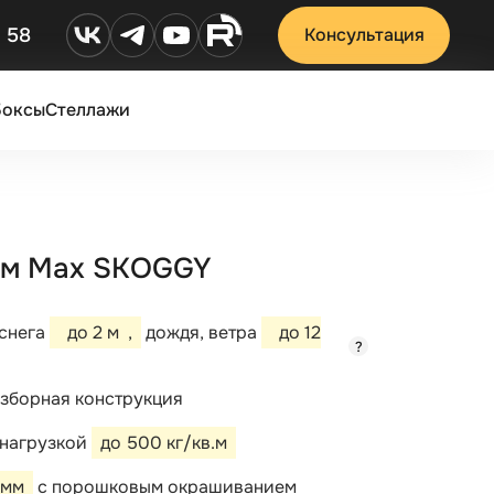
2 58
Консультация
Боксы
Стеллажи
 6м Max SKOGGY
 снега
до 2 м
,
дождя, ветра
до 12
?
зборная конструкция
 нагрузкой
до 500 кг/кв.м
 мм
с порошковым окрашиванием