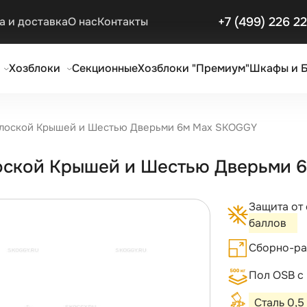
+7 (499) 226 2
а и доставка
О нас
Контакты
Хозблоки
Секционные
Хозблоки "Премиум"
Шкафы и 
Плоской Крышей и Шестью Дверьми 6м Max SKOGGY
лоской Крышей и Шестью Дверьми
Защита от
баллов
Сборно-ра
Пол OSB с
Сталь 0,5