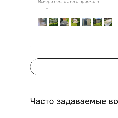
Вскоре после этого приехали
ребята-сборщики, быстро, за пару
часов, всё собрали. Результат нам
очень понравился, поэтому всем
советуем эту фирму.
Часто задаваемые в