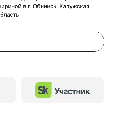
ириной в г. Обнинск, Калужская
Петровс
область