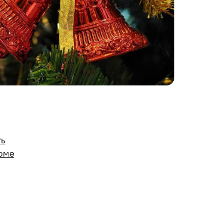
ть
доме