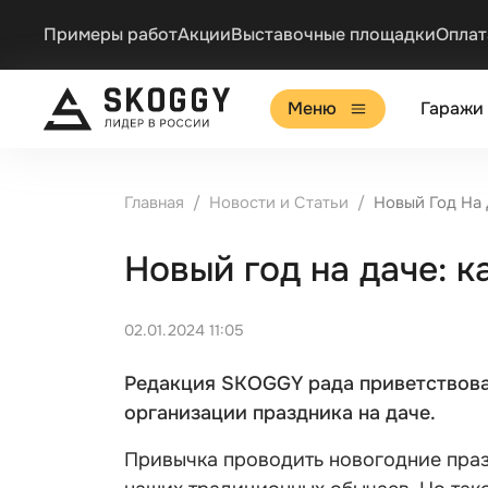
Примеры работ
Акции
Выставочные площадки
Оплат
Меню
Гаражи
Главная
Новости и Статьи
Новый Год На 
Новый год на даче: к
02.01.2024 11:05
Редакция SKOGGY рада приветствова
организации праздника на даче.
Привычка проводить новогодние праз