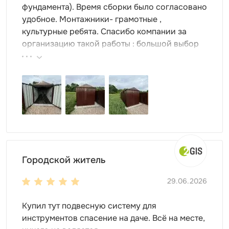
фундамента). Время сборки было согласовано
ветер, снег и дождь.
удобное. Монтажники- грамотные ,
Торцевая дверь позволит обеспечить удобный
культурные ребята. Спасибо компании за
доступ к внутреннему содержимому.
организацию такой работы : большой выбор
Настил пола -
OSB плита 18 мм толщиной
продукции, реальные цены.
(поставляется в комплекте).
Высота двускатной крыши
высота в коньке - 2,45 м
высота у основания крыши - 2,06 м
Цвет можно выбрать любой из стандартных RAL. Но
также доступны другие, нестандартные, цвета RAL по
индивидуальному запросу.
Городской житель
29.06.2026
Купил тут подвесную систему для
инструментов спасение на даче. Всё на месте,