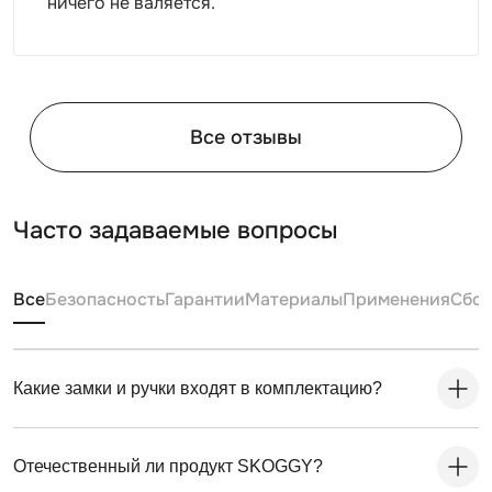
ничего не валяется.
Все отзывы
Для монтажа контейнеров SKOGGY не требуется
подготовка фундамента, достаточно установить
Часто задаваемые вопросы
фундаментные блоки. Ниже представлена схема
расстановки:
Все
Безопасность
Гарантии
Материалы
Применения
Сбо
Какие замки и ручки входят в комплектацию?
Отечественный ли продукт SKOGGY?