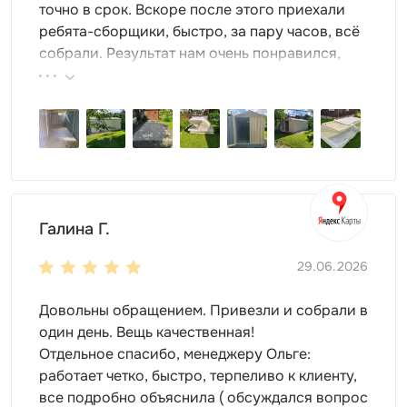
паллеты
точно в срок. Вскоре после этого приехали
крючки и т.д.
ребята-сборщики, быстро, за пару часов, всё
собрали. Результат нам очень понравился,
Внешний вид контейнера выбирайте сами! Мы можем
поэтому всем советуем эту фирму.
предложить варианты на любой вкус:
базовый: из оцинкованной стали
различные расцветки RAL
нанесение печати
Особенности модели
В контейнер легко уместить абсолютно все. Это
Галина Г.
может быть запас дров на зиму, домашние
29.06.2026
заготовки, хоть 100 банок! А еще –
крупногабаритная техника и инвентарь. Несмотря
Довольны обращением. Привезли и собрали в
на то, что длина корпуса 2 м, контейнер очень
один день. Вещь качественная!
просторный.
Отдельное спасибо, менеджеру Ольге:
Двускатная крыша контейнера обеспечивает
работает четко, быстро, терпеливо к клиенту,
надежность. Ваше имущество будет под защитой.
все подробно объяснила ( обсуждался вопрос
Крыше не страшны суровые погодные условия: