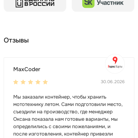
в вахтовом поселке и т.д.
Для чего лучше использовать хозблок? Для чего
угодно на ваше усмотрение:
для хранения материалов
Отзывы
для хранения инвентаря
для организации склада
для оборудования
для мототехники и т.д.
MaxCoder
Внутри и снаружи
30.06.2026
Внутреннее пространство контейнера можно
организовать так, чтобы оно было еще удобнее. Мы
Мы заказали контейнер, чтобы хранить
советуем установить:
мототехнику летом. Сами подготовили место,
съездили на производство, где менеджер
полки
Оксана показала нам готовые варианты, мы
стеллажи
определились с своими пожеланиями, и
шкафы
после изготовления, контейнер привезли