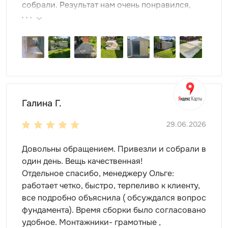
Односкатная или двускатная кровля также будут
собрали. Результат нам очень понравился,
органично смотреться.
поэтому всем советуем эту фирму.
Для контейнера можно выбрать
усиленную
конструкцию
, оснащенную дополнительными
ребрами жесткости. Это идеально для хранения
тяжелого и крупногабаритного имущества,
мототехники.
Галина Г.
Чем просторнее контейнер, тем больше места внутри.
Вы без труда сможете разместить здесь любое
29.06.2026
имущество:
мебель
Довольны обращением. Привезли и собрали в
игрушки
один день. Вещь качественная!
инвентарь для огорода
Отдельное спасибо, менеджеру Ольге:
строительные материалы
работает четко, быстро, терпеливо к клиенту,
любое оборудование
все подробно объяснила ( обсуждался вопрос
мототехнику
фундамента). Время сборки было согласовано
спортивный инвентарь и т.д.
удобное. Монтажники- грамотные ,