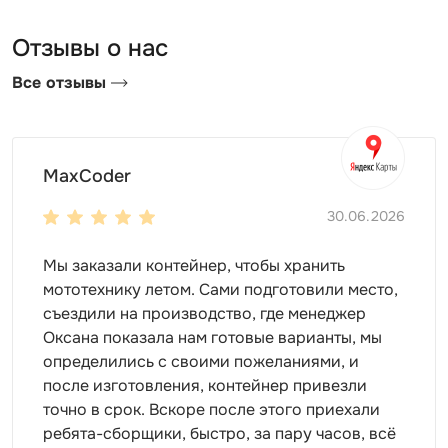
Как выбрать маленький контейнер
Отзывы о нас
SKOGGY?
Все отзывы
Выбирая контейнер, учитывайте цель эксплуатации.
Также важно помнить о месте использования. Мы
предлагаем установить хозблок:
на даче
MaxCoder
на производственной площадке
30.06.2026
на стройке
на торговой площади
Мы заказали контейнер, чтобы хранить
на АЗС
мототехнику летом. Сами подготовили место,
на складе и т.д.
съездили на производство, где менеджер
Маленький контейнер – это небольшое сооружение,
Оксана показала нам готовые варианты, мы
длина которого составляет 2-3 м. При этом здесь
определились с своими пожеланиями, и
поместится все необходимое. Наиболее
после изготовления, контейнер привезли
распространенная среди заказчиков модель –
точно в срок. Вскоре после этого приехали
стандартная конструкция с плоской крышей.
ребята-сборщики, быстро, за пару часов, всё