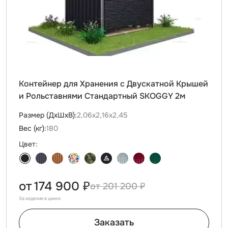
Контейнер для Хранения с Двускатной Крышей
и Рольставнями Стандартный SKOGGY 2м
Размер (ДxШxВ):
2,06х2,16х2,45
Вес (кг):
180
Цвет:
от
174 900 ₽
201 200 ₽
За изделие в цинке
Заказать