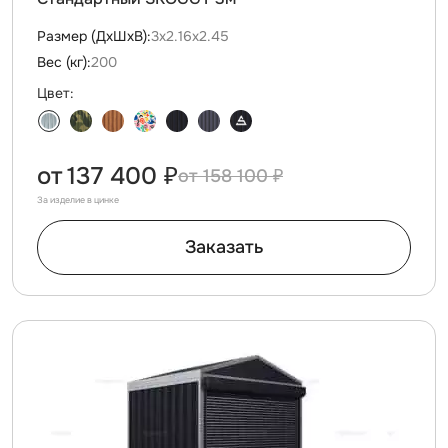
Размер (ДxШxВ):
3х2.16х2.45
Вес (кг):
200
Цвет:
от
137 400 ₽
158 100 ₽
За изделие в цинке
Заказать