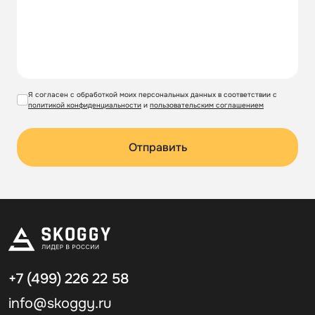
стильным!
Компания Скогги предлагает большой выбор
по
доступным ценам для жителей
Москвы и Московской
области
.
Я согласен с обработкой моих персональных данных в соответствии с
политикой конфиденциальности
и
пользовательским соглашением
Отправить
+7 (499)
226 22 58
info@skoggy.ru