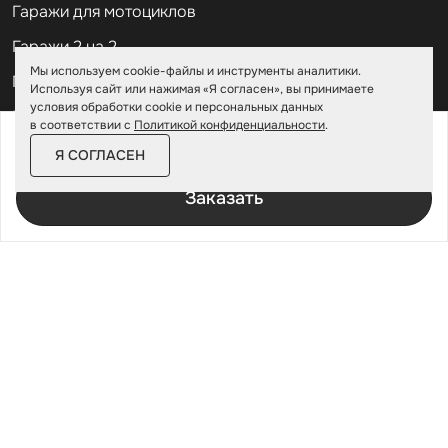
Гаражи для мотоциклов
Гаражи 2 на 2
Мы используем cookie-файлы и инструменты аналитики.
Гаражи для квадроциклов
Используя сайт или нажимая «Я согласен», вы принимаете
условия обработки cookie и персональных данных
Гаражи 4 на 4
в соответствии с
Политикой конфиденциальности
.
от
202 500 ₽
232 900 ₽
Гаражи из профлиста
Я СОГЛАСЕН
За изделие в цинке
Гаражи для велосипедов
Заказать
Шкафы в паркинг
Роллетные шкафы
Шкафы уличные всепогодные
Шкафы садовые
Хозблоки для дачи
Хозблоки металлические