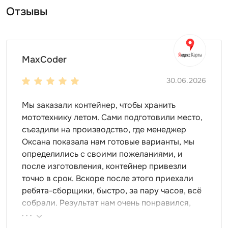
Отзывы
MaxCoder
30.06.2026
Мы заказали контейнер, чтобы хранить
мототехнику летом. Сами подготовили место,
съездили на производство, где менеджер
Оксана показала нам готовые варианты, мы
Требования к эксплуатации
определились с своими пожеланиями, и
после изготовления, контейнер привезли
Для того, чтобы контейнер служил вам долгие годы и
точно в срок. Вскоре после этого приехали
надежно хранил доверенное ему имущество,
ребята-сборщики, быстро, за пару часов, всё
понадобится немного ваших усилий и внимания.
собрали. Результат нам очень понравился,
Обязательно и необходимо проводить сезонное
поэтому всем советуем эту фирму.
обслуживание контейнера. При смене сезона с