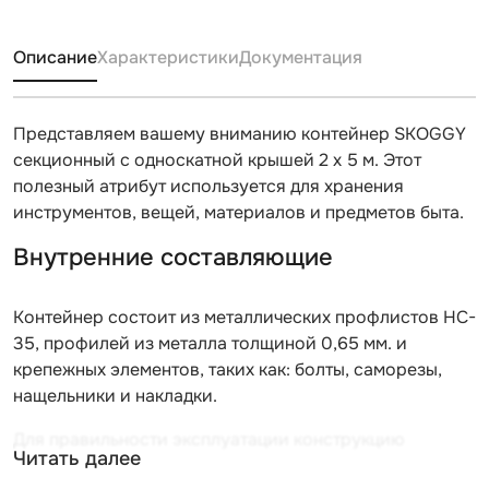
Описание
Характеристики
Документация
Представляем вашему вниманию контейнер SKOGGY
секционный с односкатной крышей 2 х 5 м. Этот
полезный атрибут используется для хранения
инструментов, вещей, материалов и предметов быта.
Внутренние составляющие
Контейнер состоит из металлических профлистов HC-
35, профилей из металла толщиной 0,65 мм. и
крепежных элементов, таких как: болты, саморезы,
нащельники и накладки.
Для правильности эксплуатации конструкцию
Читать далее
рекомендуется устанавливать на твердую ровную