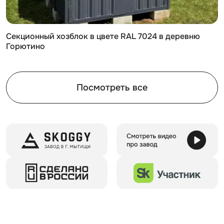
Принцип сборки
Безусловным преимуществом секционного
Секционный хозблок в цвете RAL 7024 в деревню
контейнера является то, что это сборно-разборная
Горютино
конструкция. Постройку можно как легко собрать, так
и разобрать, что позволяет перенести контейнер, не
теряя при этом эксплуатационных и механических
Посмотреть все
характеристик. Напарник, шуруповерт и защитные
средства: все что вам нужно для правильной и
быстрой сборки. Также, компания SKOGGY
предоставляет услугу по сборке контейнера на
месте.