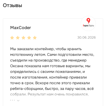
цвета, которые будут приятны именно вам. Цвет
Отзывы
металла, из которого сделан контейнер, палитра RAL,
бренд «под дерево» или ваш кастомный рисунок
могут находиться на стенах конструкции. Все будет
зависеть лично от вашего выбора!
MaxCoder
Дополнения
30.06.2026
Одним из лучших свойств контейнера является его
Мы заказали контейнер, чтобы хранить
установочный сборно-разборный метод. В любой
мототехнику летом. Сами подготовили место,
момент времени, при необходимости, можно
съездили на производство, где менеджер
разобрать контейнер и перенести его в другое место,
Оксана показала нам готовые варианты, мы
при этом не теряя никаких эксплуатационных
определились с своими пожеланиями, и
характеристик.
после изготовления, контейнер привезли
точно в срок. Вскоре после этого приехали
Также Контейнеры SKOGGY обладают хорошей
ребята-сборщики, быстро, за пару часов, всё
герметичностью и не боятся воды. На каждом из них
собрали. Результат нам очень понравился,
установлены водостоки, которые позволяют не
поэтому всем советуем эту фирму.
скапливаться воде и с помощью выступа избавляются