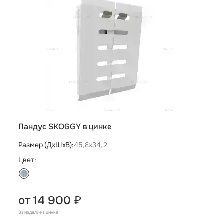
Пандус SKOGGY в цинке
Размер (ДxШxВ):
45,8х34,2
Цвет:
от
14 900 ₽
За изделие в цинке