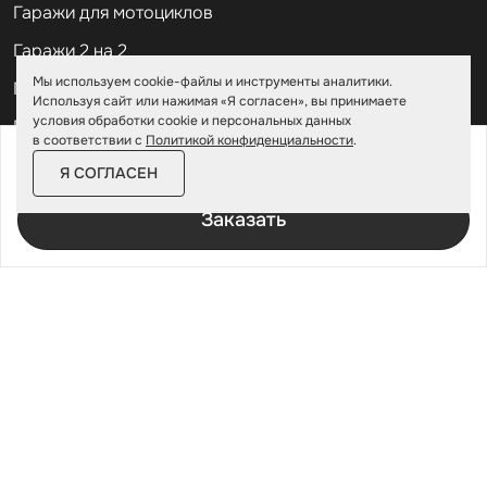
Гаражи для мотоциклов
Гаражи 2 на 2
Мы используем cookie-файлы и инструменты аналитики.
Гаражи для квадроциклов
Используя сайт или нажимая «Я согласен», вы принимаете
условия обработки cookie и персональных данных
Гаражи 4 на 4
в соответствии с
Политикой конфиденциальности
.
от
188 300 ₽
216 600 ₽
Гаражи из профлиста
Я СОГЛАСЕН
За изделие в цинке
Гаражи для велосипедов
Заказать
Шкафы в паркинг
Роллетные шкафы
Шкафы уличные всепогодные
Шкафы садовые
Хозблоки для дачи
Хозблоки металлические