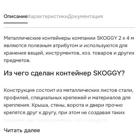
Описание
Характеристики
Документация
Металлические контейнеры компании SKOGGY 2 х 4 м
являются полезным атрибутом и используются для
хранения вещей, инструментов, хоз. товаров и других
предметов.
Из чего сделан контейнер SKOGGY?
Конструкция состоит из металлических листов стали,
профилей, специальных крепежей и материалов для
крепления. Крыша, стены, ворота и двери прочно
крепятся друг к другу, при этом не создавая таких
проблем, как трата времени, сил и средств.
Читать далее
Компания SKOGGY использует только отечественные