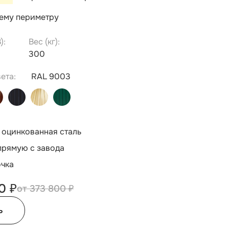
сему периметру
):
Вес (кг):
300
ета:
RAL 9003
 оцинкованная сталь
прямую с завода
очка
0 ₽
373 800 ₽
ь