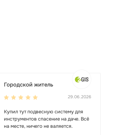
один или несколько цветов из палитры
ом с домом или забором.
Городской житель
29.06.2026
Купил тут подвесную систему для
инструментов спасение на даче. Всё
на месте, ничего не валяется.