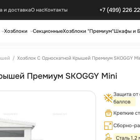
+7 (499) 226 2
а и доставка
О нас
Контакты
Хозблоки
Секционные
Хозблоки "Премиум"
Шкафы и 
ышей
Хозблок С Односкатной Крышей Премиум SKOGGY Mi
Крышей Премиум SKOGGY Mini
Защита от
баллов
Крепкие с
Сборно-ра
Сталь 1,2