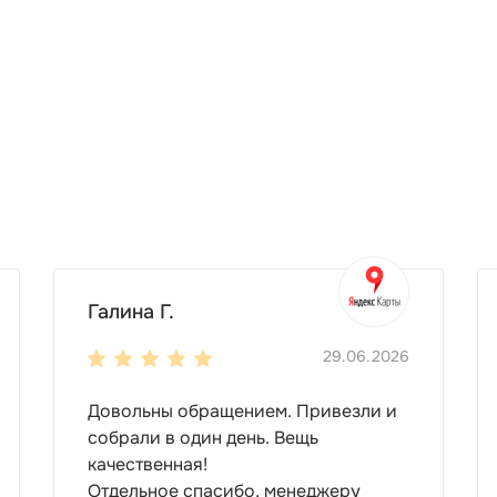
своими вкусовыми предпочтениями. Можно использовать 
!
логотип и надписи.
ы.
ть пространство: вы сможете установить контейнер ряд
ветривание.
B или металл.
Галина Г.
ла пола.
29.06.2026
Довольны обращением. Привезли и
собрали в один день. Вещь
качественная!
Отдельное спасибо, менеджеру