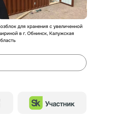
стить здесь любое имущество, чтобы
озблок для хранения с увеличенной
Хозблок
ириной в г. Обнинск, Калужская
Петровс
область
ьзовать любые системы хранения. Мы