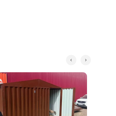
и.
остаточно шуруповерта.