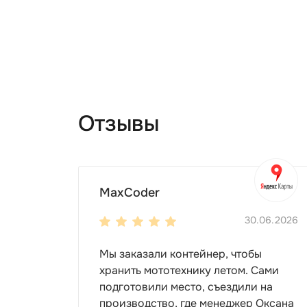
Дизайн
Оформите хозблок в соответствии со 
RAL.
Два цвета палитры идут по цене одного
На хозблок можно нанести граффити, 
Особенности
Отзывы
Хозблок отличают компактные размер
Односкатная крыша позволит сэкономи
Окна обеспечат солнечный свет и про
Настил пола выбирается на выбор: OS
MaxCoder
Цена модели зависит от выбранного насти
30.06.2026
Мы заказали контейнер, чтобы
хранить мототехнику летом. Сами
подготовили место, съездили на
производство, где менеджер Оксана