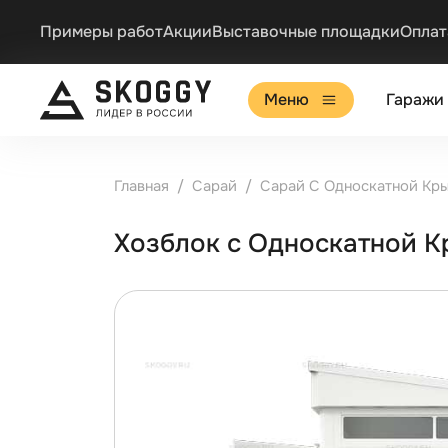
Примеры работ
Акции
Выставочные площадки
Оплат
Меню
Гаражи
Главная
Сарай
Сарай С Односкатной Кр
Хозблок с Односкатной 