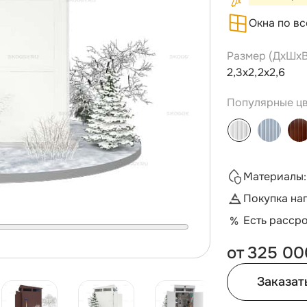
Окна по в
Размер (ДxШxВ
2,3х2,2х2,6
Популярные цв
Материалы:
Покупка на
Есть расср
от
325 00
Заказат