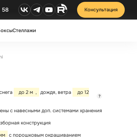
2 58
Консультация
Боксы
Стеллажи
ni
 снега
до 2 м
,
дождя, ветра
до 12
?
тены с навесными доп. системами хранения
зборная конструкция
 мм
с порошковым окрашиванием