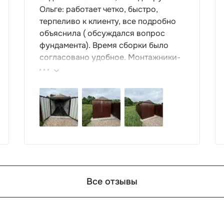
Ольге: работает четко, быстро,
терпеливо к клиенту, все подробно
объяснила ( обсуждался вопрос
фундамента). Время сборки было
согласовано удобное. Монтажники-
грамотные , культурные ребята.
Спасибо компании за организацию
такой работы : большой выбор
продукции, реальные цены.
Все отзывы