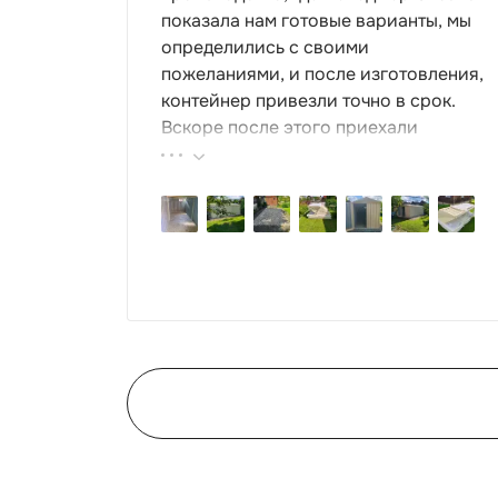
показала нам готовые варианты, мы
определились с своими
пожеланиями, и после изготовления,
контейнер привезли точно в срок.
Вскоре после этого приехали
ребята-сборщики, быстро, за пару
часов, всё собрали. Результат нам
очень понравился, поэтому всем
советуем эту фирму.