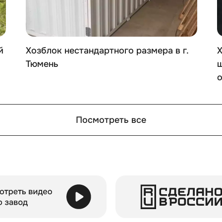
й идеален для любых задач хранения. Вы сможете разме
:
й
Хозблок нестандартного размера в г.
Х
Тюмень
ш
Посмотреть все
 и рационально организовать пространство, можно испол