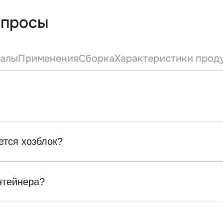
опросы
алы
Применения
Сборка
Характеристики прод
ется хозблок?
нтейнера?