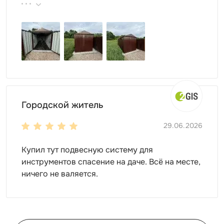
продукции, реальные цены.
Городской житель
29.06.2026
Для монтажа контейнеров SKOGGY не требуется
Купил тут подвесную систему для
подготовка фундамента, достаточно установить
инструментов спасение на даче. Всё на месте,
фундаментные блоки. Ниже представлена схема
ничего не валяется.
расстановки: