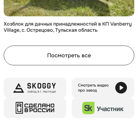
прочным и надежным!
Выгодно продайте контейнер, если он больше не
нужен. Однако вы всегда сможете найти ему
применение, ведь это такая удобная и
Хозблок для дачных принадлежностей в КП Vanberry
Village, с. Острецово, Тульская область
многофункциональная вещь!
На все случаи жизни
Использование контейнера возможно абсолютно
Посмотреть все
везде. Устанавливайте хозблок:
на даче
на строительной площадке
на производственном объекте
В контейнере можно разместить все необходимые
вещи:
спортивное оборудование
домашние заготовки
инструменты для работы