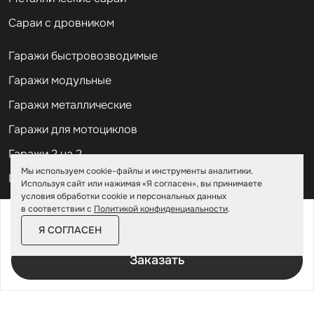
Сараи с дровником
Гаражи быстровозводимые
Гаражи модульные
Гаражи металлические
Гаражи для мотоциклов
Гаражи 2 на 2
Мы используем cookie-файлы и инструменты аналитики.
Гаражи для квадроциклов
Используя сайт или нажимая «Я согласен», вы принимаете
условия обработки cookie и персональных данных
Гаражи 4 на 4
в соответствии с
Политикой конфиденциальности
.
от
165 600 ₽
190 500 ₽
Гаражи из профлиста
Я СОГЛАСЕН
За изделие в цинке
Гаражи для велосипедов
Заказать
Шкафы в паркинг
Роллетные шкафы