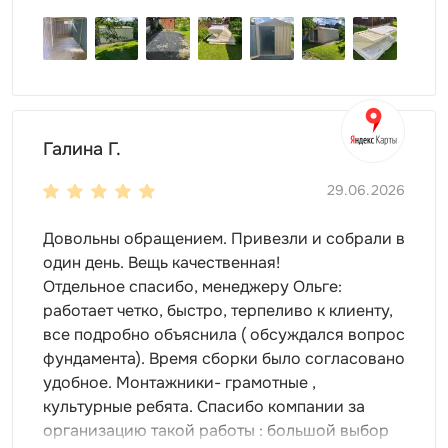
инвентарь или бассейн. А может, все вместе!
Односкатная крыша
контейнера позволит
защитить ваше имущество от любых погодных
условий. Приставьте свой хозблок к стене дома
или к забору, сэкономив тем самым пространство
на участке.
Галина Г.
Торцевая дверь
откроет удобный доступ к
содержимому.
29.06.2026
Настил пола -
OSB плита 18 мм
толщиной
(поставляется в комплекте).
Довольны обращением. Привезли и собрали в
один день. Вещь качественная!
Высота односкатной крыши
Отдельное спасибо, менеджеру Ольге:
высота в коньке - 2,45 м
работает четко, быстро, терпеливо к клиенту,
высота у основания крыши - 2,06 м
все подробно объяснила ( обсуждался вопрос
фундамента). Время сборки было согласовано
Цвет можно выбрать любой из стандартных RAL. Но
удобное. Монтажники- грамотные ,
также доступны другие, нестандартные, цвета RAL по
культурные ребята. Спасибо компании за
индивидуальному запросу.
организацию такой работы : большой выбор