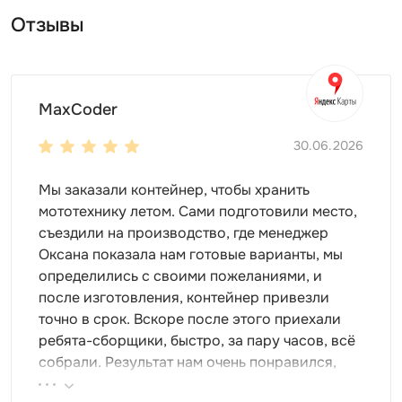
мототехнику и многое другое
Отзывы
Дизайн и внутренняя организация
Контейнер может выглядеть так, как вы захотите. К
вашим услугам – различные расцветки:
MaxCoder
базовая: оцинкованная сталь
30.06.2026
широкая палитра RAL
фотопечать на любой вкус
Мы заказали контейнер, чтобы хранить
Чтобы внутри поместились все предметы, сразу
мототехнику летом. Сами подготовили место,
установите любые удобные системы хранения:
съездили на производство, где менеджер
Оксана показала нам готовые варианты, мы
полки и шкафы
определились с своими пожеланиями, и
стеллажи и паллеты
после изготовления, контейнер привезли
ящики и крючки для инструментов
точно в срок. Вскоре после этого приехали
ребята-сборщики, быстро, за пару часов, всё
Особенности модели
собрали. Результат нам очень понравился,
Корпус длиной 4 м
с легкостью вместит все
поэтому всем советуем эту фирму.
необходимое, будь то запас дров, садовый