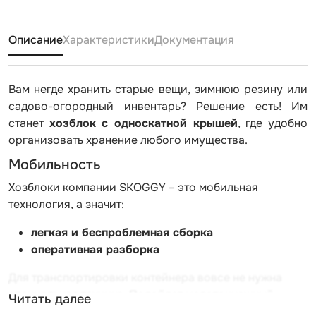
Описание
Характеристики
Документация
Вам негде хранить старые вещи, зимнюю резину или
садово-огородный инвентарь? Решение есть! Им
станет
хозблок с односкатной крышей
, где удобно
организовать хранение любого имущества.
Мобильность
Хозблоки компании SKOGGY – это мобильная
технология, а значит:
легкая и беспроблемная сборка
оперативная разборка
Для транспортировки контейнера вовсе не нужна
специальная техника. Подойдет малотоннажный
Читать далее
транспорт.