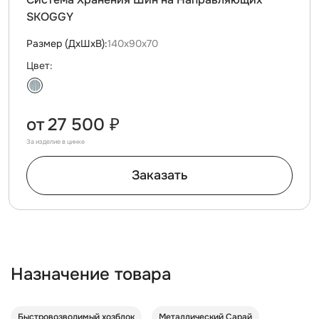
SKOGGY
Размер (ДxШxВ):
140х90х70
Цвет:
от
27 500 ₽
За изделие в цинке
Заказать
Назначение товара
Быстровозводимый хозблок
Металлический Сарай