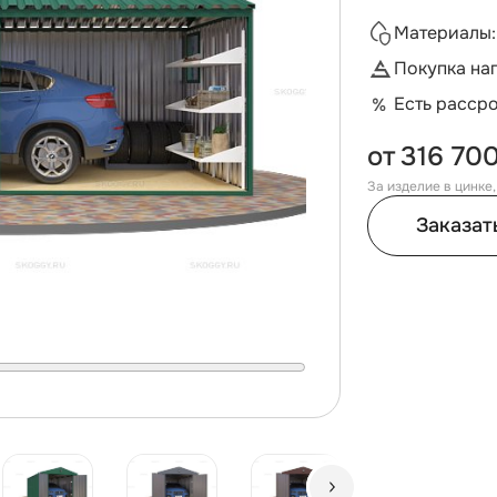
Материалы:
Покупка на
Есть расср
от
316 700
За изделие в цинке
Заказат