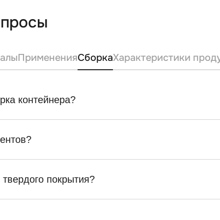
опросы
алы
Применения
Сборка
Характеристики прод
орка контейнера?
ентов?
т твердого покрытия?