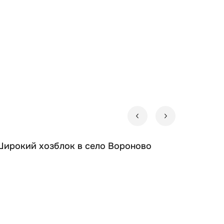
т тротуарная плитка или бетонные плиты.
а высоте.
на вторичном рынке.
Широкий хозблок в село Вороново
жности, рабочие инструменты и т.д.