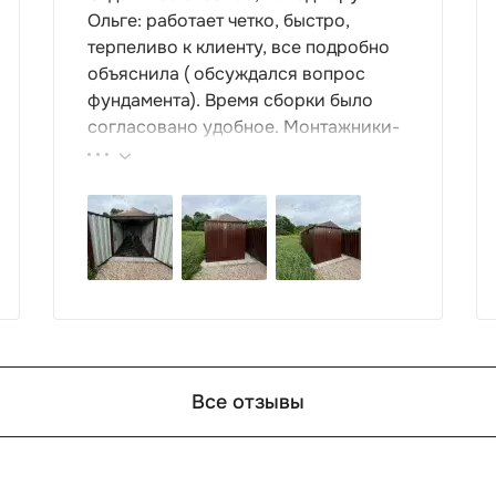
Ольге: работает четко, быстро,
терпеливо к клиенту, все подробно
объяснила ( обсуждался вопрос
фундамента). Время сборки было
согласовано удобное. Монтажники-
грамотные , культурные ребята.
Спасибо компании за организацию
такой работы : большой выбор
продукции, реальные цены.
Все отзывы