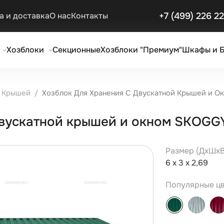
+7 (499) 226 2
а и доставка
О нас
Контакты
Хозблоки
Секционные
Хозблоки "Премиум"
Шкафы и 
й Крышей
Хозблок Для Хранения С Двускатной Крышей и О
двускатной крышей и окном SKOGG
Размер (ДxШxВ
6 х 3 х 2,69
Популярные цв