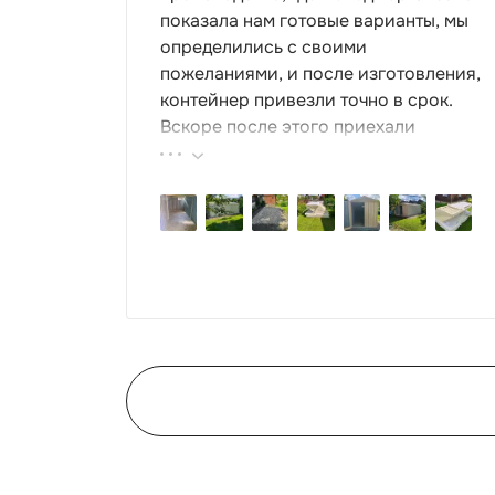
показала нам готовые варианты, мы
определились с своими
пожеланиями, и после изготовления,
контейнер привезли точно в срок.
Вскоре после этого приехали
ребята-сборщики, быстро, за пару
часов, всё собрали. Результат нам
очень понравился, поэтому всем
советуем эту фирму.