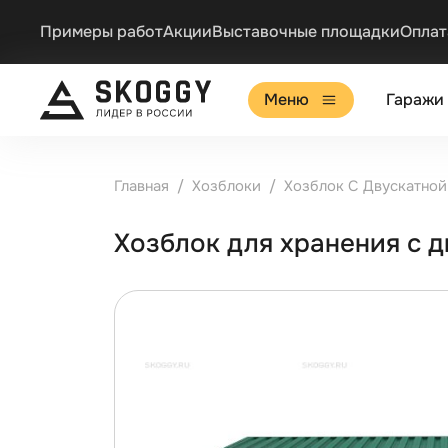
Примеры работ
Акции
Выставочные площадки
Оплат
Меню
Гаражи
Главная
Хозблоки
Хозблок С Двускатно
Хозблок для хранения с 