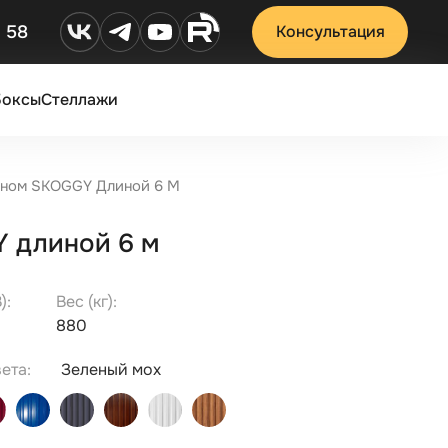
2 58
Консультация
Боксы
Стеллажи
кном SKOGGY Длиной 6 М
Y длиной 6 м
):
Вес (кг):
880
ета:
Зеленый мох