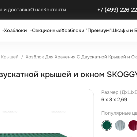
+7 (499) 226 2
а и доставка
О нас
Контакты
Хозблоки
Секционные
Хозблоки "Премиум"
Шкафы и 
й Крышей
Хозблок Для Хранения С Двускатной Крышей и О
двускатной крышей и окном SKOGG
Размер (ДxШxВ
6 х 3 х 2,69
Популярные цв