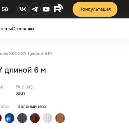
2 58
Консультация
Боксы
Стеллажи
кном SKOGGY Длиной 6 М
Y длиной 6 м
):
Вес (кг):
880
ета:
Зеленый мох