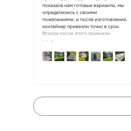
показала нам готовые варианты, мы
определились с своими
пожеланиями, и после изготовления,
контейнер привезли точно в срок.
Вскоре после этого приехали
ребята-сборщики, быстро, за пару
часов, всё собрали. Результат нам
очень понравился, поэтому всем
советуем эту фирму.