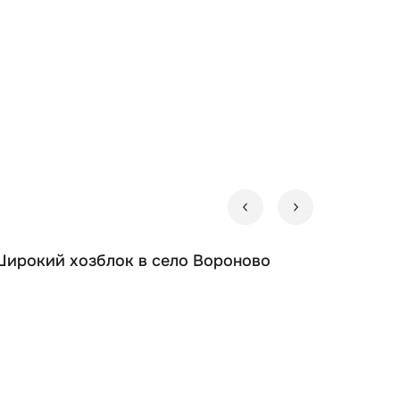
т тротуарная плитка или бетонные плиты.
а высоте.
на вторичном рынке.
Широкий хозблок в село Вороново
жности, рабочие инструменты и т.д.