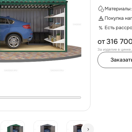
Материалы:
Покупка на
Есть расср
от
316 700
За изделие в цинке
Заказат