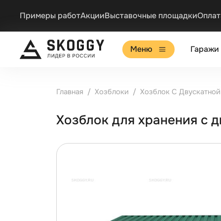
Примеры работ
Акции
Выставочные площадки
Оплат
Меню
Гаражи
Главная
Хозблоки
Хозблок С Двускатно
Хозблок для хранения с 