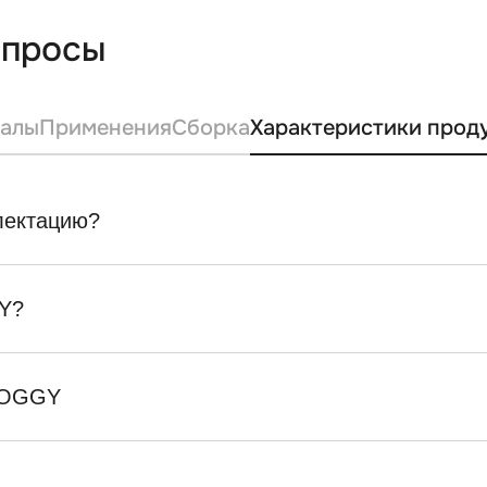
опросы
алы
Применения
Сборка
Характеристики прод
плектацию?
Y?
SKOGGY