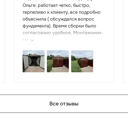
Ольге: работает четко, быстро,
терпеливо к клиенту, все подробно
объяснила ( обсуждался вопрос
фундамента). Время сборки было
согласовано удобное. Монтажники-
грамотные , культурные ребята.
Спасибо компании за организацию
такой работы : большой выбор
продукции, реальные цены.
Все отзывы