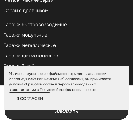
Металлические сараи
Сараи с дровником
Гаражи быстровозводимые
Гаражи модульные
Гаражи металлические
Гаражи для мотоциклов
Гаражи 2 на 2
Мы используем cookie-файлы и инструменты аналитики.
Гаражи для квадроциклов
Используя сайт или нажимая «Я согласен», вы принимаете
условия обработки cookie и персональных данных
Гаражи 4 на 4
в соответствии с
Политикой конфиденциальности
.
от
170 800 ₽
196 500 ₽
Гаражи из профлиста
Я СОГЛАСЕН
За изделие в цинке
Гаражи для велосипедов
Заказать
Шкафы в паркинг
Роллетные шкафы