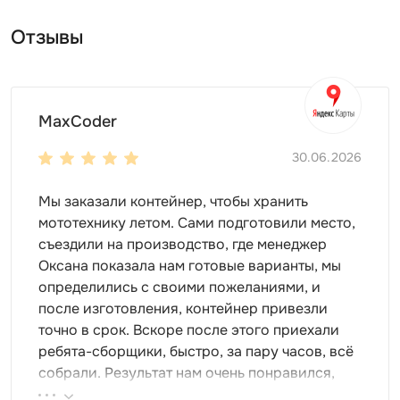
различные расцветки RAL
Отзывы
с нанесением печати
Используйте внутреннее пространство под свои
нужды, установите внутри:
MaxCoder
полки
стеллажи
30.06.2026
шкафы
паллеты
Мы заказали контейнер, чтобы хранить
крючки и т.д.
мототехнику летом. Сами подготовили место,
съездили на производство, где менеджер
Особенности модели
Оксана показала нам готовые варианты, мы
длина корпуса 4 метра -
определились с своими пожеланиями, и
отличная
вместительность
? в хозблок можно
после изготовления, контейнер привезли
вместить сотню мешков картошки! Еще и место
точно в срок. Вскоре после этого приехали
останется!
ребята-сборщики, быстро, за пару часов, всё
односкатная крыша
, которая выдерживает
собрали. Результат нам очень понравился,
натиски непогоды: снег и дождь нипочем для
поэтому всем советуем эту фирму.