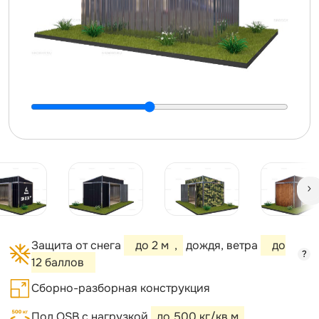
Защита от снега
до 2 м
,
дождя, ветра
до
?
12 баллов
Сборно-разборная конструкция
Пол OSB с нагрузкой
до 500 кг/кв.м