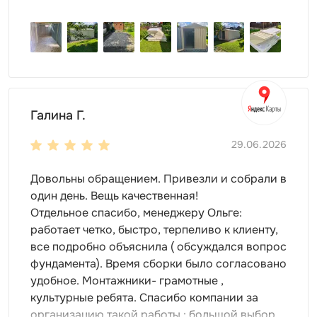
этого контейнера!
боковая дверь
открывает максимальный доступ к
внутреннему пространству!
настил пола -
OSB плита 18 мм
толщиной
(поставляется в комплекте).
Высота односкатной крыши
Галина Г.
высота в коньке - 2,45 м
высота у основания крыши - 2,06 м
29.06.2026
Цвет можно выбрать любой из стандартных RAL. Но
Довольны обращением. Привезли и собрали в
также доступны другие, нестандартные, цвета RAL по
один день. Вещь качественная!
индивидуальному запросу.
Отдельное спасибо, менеджеру Ольге:
работает четко, быстро, терпеливо к клиенту,
все подробно объяснила ( обсуждался вопрос
фундамента). Время сборки было согласовано
удобное. Монтажники- грамотные ,
культурные ребята. Спасибо компании за
организацию такой работы : большой выбор