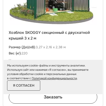
Хозблок SKOGGY секционный с двускатной
крышей 3 х 2 м
Размер (ДxШxВ):
3,27 х 2,16 х 2,38 м
Вес (кг):
220
Цвет:
Мы используем cookie-файлы и инструменты аналитики.
Используя сайт или нажимая «Я согласен», вы принимаете
условия обработки cookie и персональных данных
в соответствии с
Политикой конфиденциальности
.
от
156 100 ₽
179 600 ₽
Я СОГЛАСЕН
За изделие в цинке
Заказать