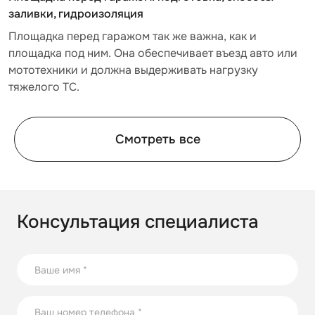
заливки, гидроизоляция
в
Площадка перед гаражом так же важна, как и
М
е
площадка под ним. Она обеспечивает въезд авто или
о
.
мототехники и должна выдерживать нагрузку
С
тяжелого ТС.
р
Смотреть все
Консультация специалиста