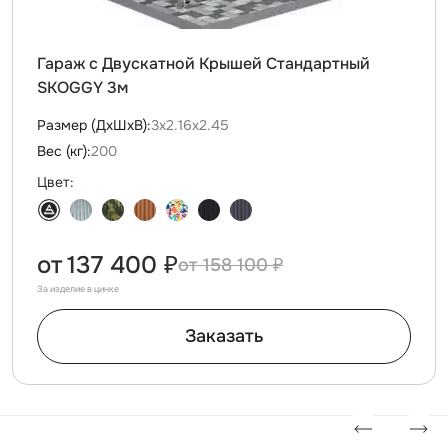
Гараж с Двускатной Крышей Стандартный
SKOGGY 3м
Размер (ДxШxВ):
3х2.16х2.45
Вес (кг):
200
Цвет:
от
137 400 ₽
158 100 ₽
За изделие в цинке
Заказать