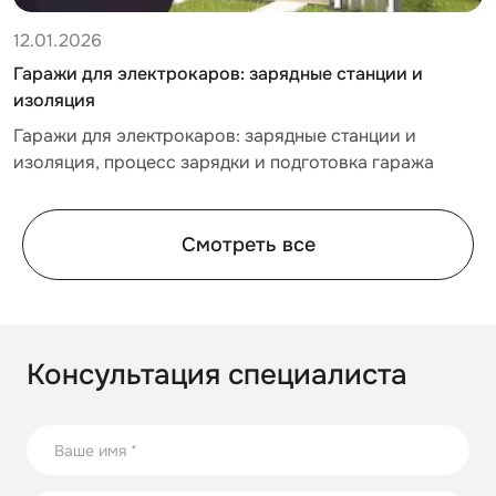
12.01.2026
1
Гаражи для электрокаров: зарядные станции и
Р
изоляция
ш
ем
.
Гаражи для электрокаров: зарядные станции и
К
изоляция, процесс зарядки и подготовка гаража
з
п
ф
о
Смотреть все
Консультация специалиста