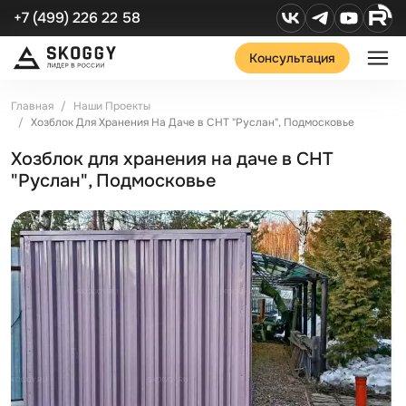
+7 (499) 226 22 58
Консультация
Главная
Наши Проекты
Хозблок Для Хранения На Даче в СНТ "Руслан", Подмосковье
Хозблок для хранения на даче в СНТ
"Руслан", Подмосковье