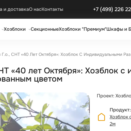
+7 (499) 226 2
а и доставка
О нас
Контакты
Хозблоки
Секционные
Хозблоки "Премиум"
Шкафы и 
 Г.о., СНТ «40 Лет Октября»: Хозблок С Индивидуальными Р
СНТ «40 лет Октября»: Хозблок 
ованным цветом
Проект: Хозбло
Продукт
Хозблок 
2м