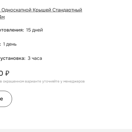
с Односкатной Крышей Стандартный
4м
отовления
15 дней
1 день
 установка
3 часа
0 ₽
, в окрашенном варианте уточняйте у менеджеров
е