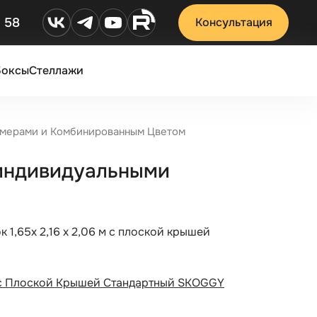
2 58
Консультация
Боксы
Стеллажи
азмерами и Комбинированным Цветом
с индивидуальными
к 1,65х 2,16 х 2,06 м с плоской крышей
с Плоской Крышей Стандартный SKOGGY