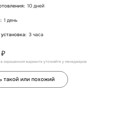
отовления
10 дней
а
1 день
 установка
3 часа
 ₽
, в окрашенном варианте уточняйте у менеджеров
ь такой или похожий