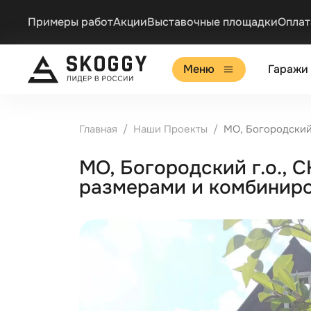
Примеры работ
Акции
Выставочные площадки
Оплат
Меню
Гаражи
Главная
Наши Проекты
МО, Богородский
МО, Богородский г.о., 
размерами и комбинир