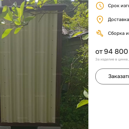
Срок изг
Доставк
Сборка и
от
94 800
За изделие в цинке
Заказат