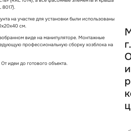
ть» (RAL 1014), а все фасонные элементы и крыша
 8017).
унта на участке для установки были использованы
0х20х40 см.
М
зобранном виде на манипуляторе. Монтажные
г
следующую профессиональную сборку хозблока на
О
От идеи до готового объекта.
и
р
к
ц