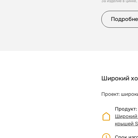
За изделие в цинке
Подробне
Широкий хо
Проект: широки
Продукт
Широкий 
крышей S
Срок изг