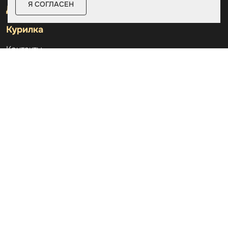
Я СОГЛАСЕН
Дровницы
Курилка
Контакты
О компании
Доставка и оплата
Услуги
Отзывы
Новости и статьи
Выполненные проекты
Назначение
Частые вопросы
Дилерам
Акции