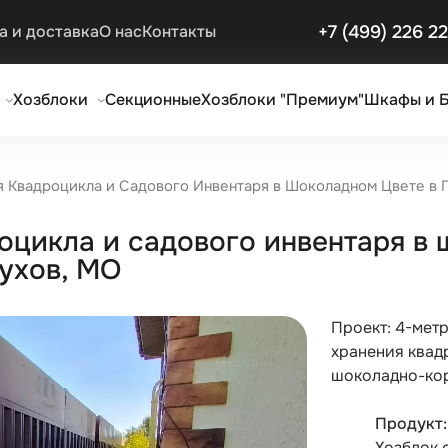
+7 (499) 226 2
а и доставка
О нас
Контакты
Хозблоки
Секционные
Хозблоки "Премиум"
Шкафы и 
я Квадроцикла и Садового Инвентаря в Шоколадном Цвете в П
оцикла и садового инвентаря в 
пухов, МО
Проект: 4-мет
хранения квад
шоколадно-кор
Продукт
Хозблок 