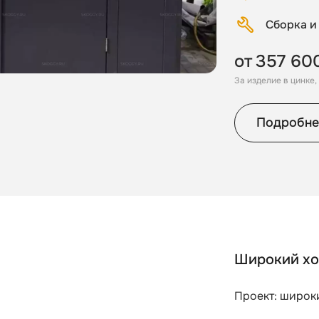
Сборка и
от
357 60
За изделие в цинке
Подробне
Широкий хо
Проект: широки