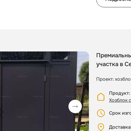
Премиальны
участка в С
Проект: хозбло
Продукт
Хозблок 
Срок изг
Доставка