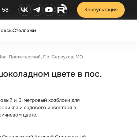
2 58
Консультация
Боксы
Стеллажи
ос. Пролетарский, Г.о. Серпухов, МО
шоколадном цвете в пос.
ровый и 5-метровый хозблоки для
роцикла и садового инвентаря в
ичневом цвете.
с Односкатной Крышей Стандартный