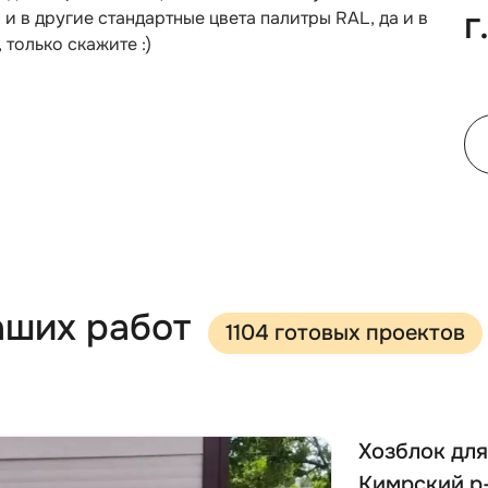
г
 в другие стандартные цвета палитры RAL, да и в
только скажите :)
аших работ
1104 готовых проектов
Хозблок для
Кимрский р