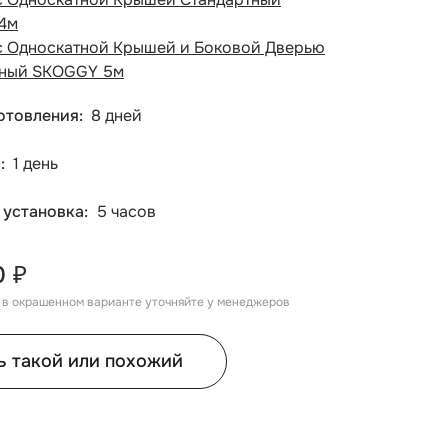
4м
с Односкатной Крышей и Боковой Дверью
тный SKOGGY 5м
отовления
8 дней
а
1 день
 установка
5 часов
0 ₽
, в окрашенном варианте уточняйте у менеджеров
ь такой или похожий