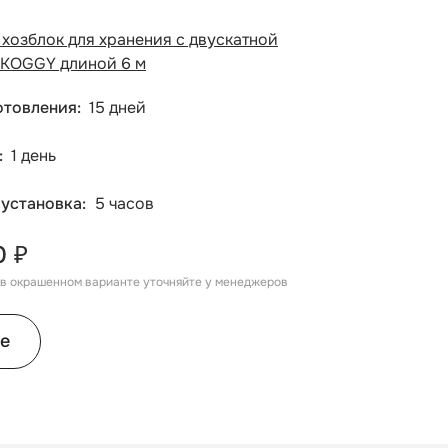
хозблок для хранения с двускатной
KOGGY длиной 6 м
отовления
15 дней
1 день
 установка
5 часов
0 ₽
, в окрашенном варианте уточняйте у менеджеров
е