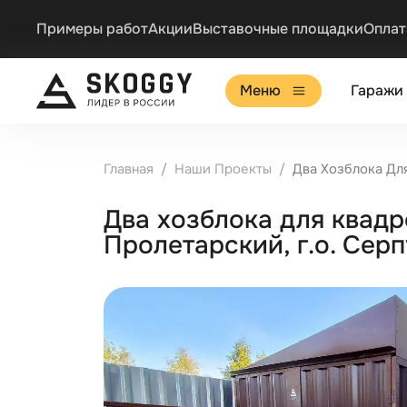
Примеры работ
Акции
Выставочные площадки
Оплат
Меню
Гаражи
Главная
Наши Проекты
Два Хозблока Дл
Два хозблока для квадр
Пролетарский, г.о. Сер