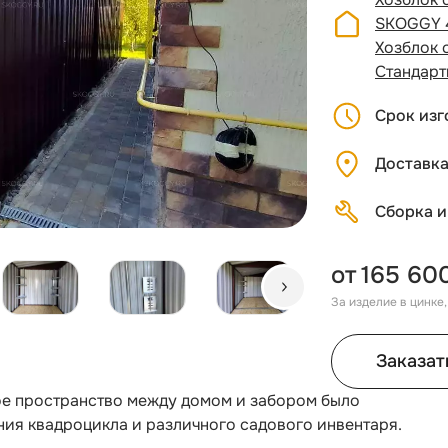
SKOGGY 
Хозблок 
Стандар
Срок изг
Доставк
Сборка и
от
165 60
За изделие в цинке
Заказат
кое пространство между домом и забором было
ния квадроцикла и различного садового инвентаря.