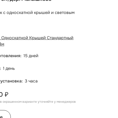
ок с односкатной крышей и световым
с Односкатной Крышей Стандартный
4м
отовления
15 дней
1 день
 установка
3 часа
0 ₽
, в окрашенном варианте уточняйте у менеджеров
е