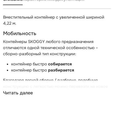
Вместительный контейнер с увеличенной шириной
4,22 м.
Мобильность
Контейнеры SKOGGY любого предназначения
отличаются одной технической особенностью –
сборно-разборный тип конструкции:
контейнер быстро
собирается
контейнер быстро
разбирается
Благодаря легкой сборке / разборке, подобную
конструкцию с легкостью можно перевезти на новое
место.
Читать далее
Легкость сборки-разборки
Процесс сборки и разборки проходит без