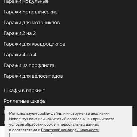
Гаражи модульные
Гаражи металлические
Гаражи для мотоциклов
Гаражи 2 на 2
Гаражи для квадроциклов
Гаражи 4 на 4
Гаражи из профлиста
Гаражи для велосипедов
Шкафы в паркинг
Роллетные шкафы
Шкафы уличные всепогодные
Мы используем cookie-файлы и инструменты аналитики.
Используя сайт или нажимая «Я согласен», вы принимаете
Шкафы садовые
условия обработки cookie и персональных данных
в соответствии с
Политикой конфиденциальности
.
от
197 200 ₽
226 800 ₽
Хозблоки для дачи