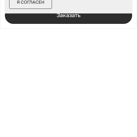
Я СОГЛАСЕН
За изделие в цинке
Хозблоки металлические
Заказать
Хозблоки с дровником
Хозблоки 3 на 3
Хозблоки 2 на 2
Хозблоки из профлиста
Хозблоки модульные
Дровницы уличные
Дровницы для дачи
Системы хранения
Аксессуары
Склады