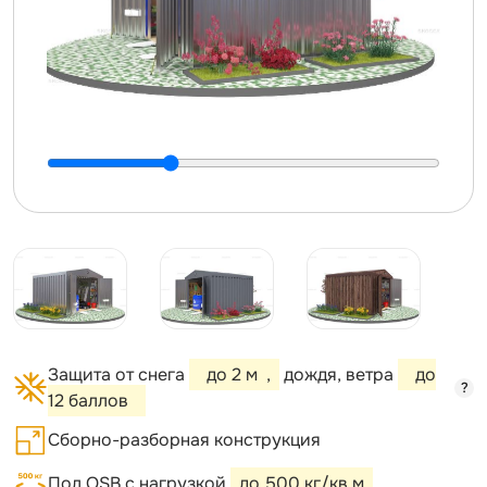
Защита от снега
до 2 м
,
дождя, ветра
до
?
12 баллов
Сборно-разборная конструкция
Пол OSB с нагрузкой
до 500 кг/кв.м