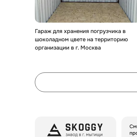
ря в
Гараж для хранения погрузчика в
ево,
шоколадном цвете на территорию
организации в г. Москва
осква
Видео обзор сборно - разборных констру