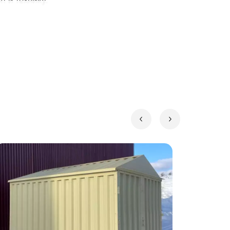
 и технику.
ундаментные блоки. Ниже представлена