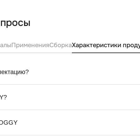
опросы
алы
Применения
Сборка
Характеристики прод
плектацию?
Y?
SKOGGY