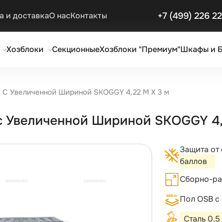
+7 (499) 226 2
а и доставка
О нас
Контакты
Хозблоки
Секционные
Хозблоки "Премиум"
Шкафы и 
 С Увеличенной Шириной SKOGGY 4,22 М Х 3 м
с Увеличенной Шириной SKOGGY 4,2
Защита от
баллов
Сборно-ра
Пол OSB с
Сталь 0,5