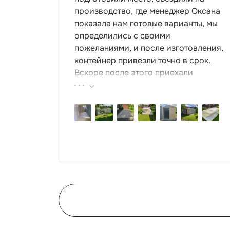
производство, где менеджер Оксана
показала нам готовые варианты, мы
определились с своими
пожеланиями, и после изготовления,
контейнер привезли точно в срок.
Вскоре после этого приехали
ребята-сборщики, быстро, за пару
часов, всё собрали. Результат нам
очень понравился, поэтому всем
советуем эту фирму.