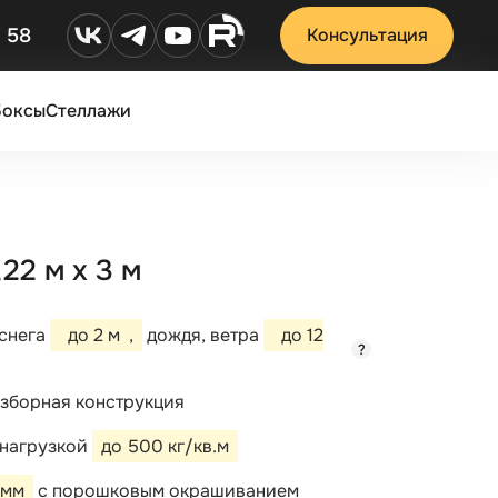
2 58
Консультация
Боксы
Стеллажи
2 м х 3 м
 снега
до 2 м
,
дождя, ветра
до 12
?
зборная конструкция
 нагрузкой
до 500 кг/кв.м
 мм
с порошковым окрашиванием