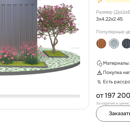
Размер (ДxШxВ
3х4.22х2.45
Популярные цв
Материалы:
Покупка на
Есть расср
от
197 200
За изделие в цинке
Заказат