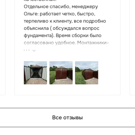
Отдельное спасибо, менеджеру
Ольге: работает четко, быстро,
терпеливо к клиенту, все подробно
объяснила ( обсуждался вопрос
фундамента). Время сборки было
согласовано удобное. Монтажники-
грамотные , культурные ребята.
Спасибо компании за организацию
такой работы : большой выбор
продукции, реальные цены.
Все отзывы