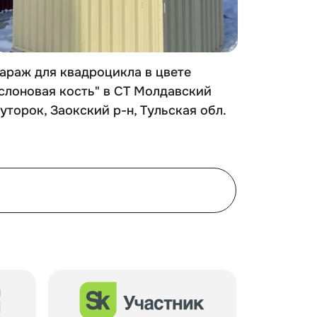
араж для квадроцикла в цвете
Хозблок
слоновая кость" в СТ Молдавский
зеленом
уторок, Заокский р-н, Тульская обл.
Дмитров