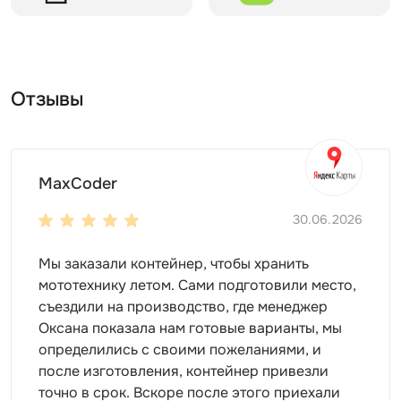
поверхности, что значительно упрощает процесс его
размещения.
Конструкция нашего контейнера способна
выдерживать снеговую нагрузку до 250 кг/м², что
Отзывы
делает его надежным выбором для хранения даже в
условиях суровых зим.
Преимуществом наших контейнеров является
возможность установки дополнительных
MaxCoder
аксессуаров, таких как полки, крючки и
30.06.2026
организаторы, что позволяет максимально
эффективно использовать внутреннее пространство.
Мы заказали контейнер, чтобы хранить
Вы можете адаптировать контейнер под свои нужды,
мототехнику летом. Сами подготовили место,
добавляя элементы, которые помогут вам
съездили на производство, где менеджер
организовать хранение.
Оксана показала нам готовые варианты, мы
определились с своими пожеланиями, и
Важно отметить, что контейнер SKOGGY также может
после изготовления, контейнер привезли
быть использован для коммерческих целей.
точно в срок. Вскоре после этого приехали