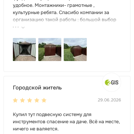
различные нужды делают его идеальным выбором для
удобное. Монтажники- грамотные ,
множества ситуаций. Будь то дача, строительная
культурные ребята. Спасибо компании за
площадка или временный офис — контейнер SKOGGY
организацию такой работы : большой выбор
станет надежным помощником в организации
продукции, реальные цены.
пространства и хранении ваших вещей.
Для монтажа контейнеров SKOGGY не требуется
подготовка фундамента, достаточно установить
фундаментные блоки. Ниже представлена схема
расстановки:
Городской житель
29.06.2026
Купил тут подвесную систему для
инструментов спасение на даче. Всё на месте,
ничего не валяется.