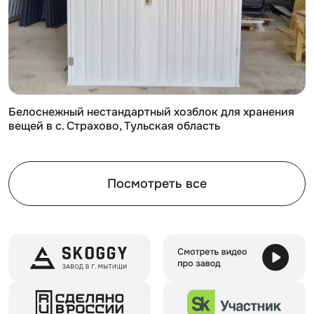
смогут справиться с задачей всего за два часа.
Легкость разборки
Если возникнет необходимость в перемещении или
изменении конфигурации контейнера, его можно
легко разобрать, что также не требует специальных
Белоснежный нестандартный хозблок для хранения
навыков.
вещей в с. Страхово, Тульская область
Транспортировка
Контейнер можно перевозить на грузовом
Посмотреть все
автомобиле небольшого тоннажа, что делает его
доступным для перемещения по всей стране. Это
особенно удобно, если вы планируете использовать
его в разных регионах.
Отсутствие необходимости в фундаменте
Для установки контейнера достаточно ровной