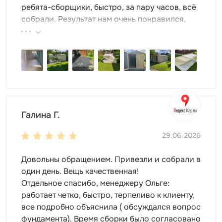
Например, его можно использовать в качестве
ребята-сборщики, быстро, за пару часов, всё
временного офиса на строительной площадке или как
собрали. Результат нам очень понравился,
склад для инструментов и материалов. Благодаря
поэтому всем советуем эту фирму.
своей мобильности и простоте установки, он станет
отличным решением для бизнеса, который нуждается
в гибкости и быстроте.
Кроме того, контейнер может быть быть выполненным
в цинке или окрашен в различные цвета палитры RAL,
что позволяет ему гармонично вписаться в
Галина Г.
окружающий ландшафт или соответствовать
корпоративному стилю вашей компании. Это делает
29.06.2026
его не только функциональным, но и эстетически
привлекательным.
Довольны обращением. Привезли и собрали в
В заключение, контейнер SKOGGY — это не просто
один день. Вещь качественная!
средство для хранения, но и универсальный
Отдельное спасибо, менеджеру Ольге:
инструмент, который может значительно упростить
работает четко, быстро, терпеливо к клиенту,
вашу жизнь. Его простота в использовании,
все подробно объяснила ( обсуждался вопрос
мобильность и возможность адаптации под
фундамента). Время сборки было согласовано