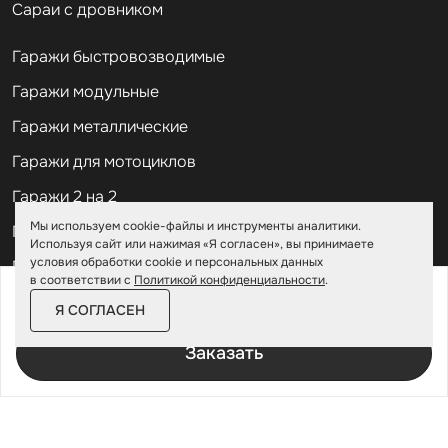
Сараи с дровником
Гаражи быстровозводимые
Гаражи модульные
Гаражи металлические
Гаражи для мотоциклов
Гаражи 2 на 2
Мы используем cookie-файлы и инструменты аналитики.
Гаражи для квадроциклов
Используя сайт или нажимая «Я согласен», вы принимаете
условия обработки cookie и персональных данных
Гаражи 4 на 4
в соответствии с
Политикой конфиденциальности
.
от
197 000 ₽
226 600 ₽
Гаражи из профлиста
Я СОГЛАСЕН
За изделие в цинке
Гаражи для велосипедов
Заказать
Шкафы в паркинг
Роллетные шкафы