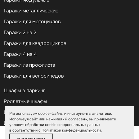
Гаражи металлические
Гаражи для мотоциклов
Гаражи 2 на 2
Гаражи для квадроциклов
Гаражи 4 на 4
Гаражи из профлиста
Гаражи для велосипедов
Шкафы в паркинг
Роллетные шкафы
Шкафы уличные всепогодные
Мы используем cookie-файлы и инструменты аналитики.
Используя сайт или нажимая «Я согласен», вы принимаете
Шкафы садовые
условия обработки cookie и персональных данных
в соответствии с
Политикой конфиденциальности
.
от
180 900 ₽
208 100 ₽
Хозблоки для дачи