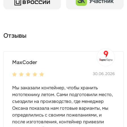
для хранения инвентаря
для организации склада
для оборудования
для мототехники
Отзывы
Выбор дизайна и внутреннее пространство
Выбирайте дизайн на свой вкус и наслаждайтесь
красивым и удобным хозблоком. Мы предлагаем:
MaxCoder
базовую расцветку – оцинкованная сталь
одну из расцветок палитры RAL
30.06.2026
нанесение печати
Мы заказали контейнер, чтобы хранить
Организуйте внутренне пространство под свои
мототехнику летом. Сами подготовили место,
нужды. Внутри контейнера можно установить:
съездили на производство, где менеджер
полки
Оксана показала нам готовые варианты, мы
стеллажи
определились с своими пожеланиями, и
шкафы
после изготовления, контейнер привезли