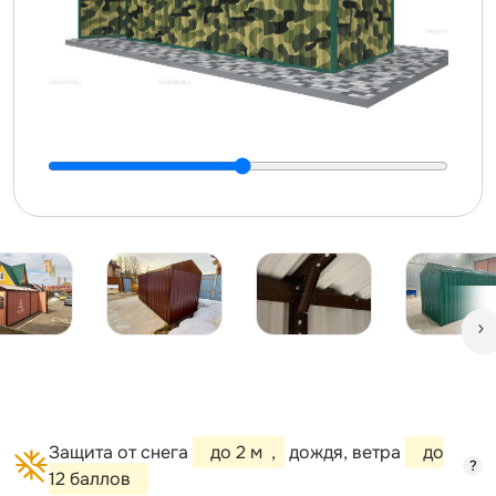
Защита от снега
до 2 м
,
дождя, ветра
до
?
12 баллов