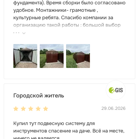
Цвет можно выбрать любой из стандартных RAL. Но
фундамента). Время сборки было согласовано
также доступны другие, нестандартные, цвета RAL по
удобное. Монтажники- грамотные ,
индивидуальному запросу.
культурные ребята. Спасибо компании за
организацию такой работы : большой выбор
продукции, реальные цены.
Городской житель
29.06.2026
Для монтажа контейнеров SKOGGY не требуется
подготовка фундамента, достаточно установить
Купил тут подвесную систему для
фундаментные блоки. Ниже представлена схема
инструментов спасение на даче. Всё на месте,
расстановки:
ничего не валяется.