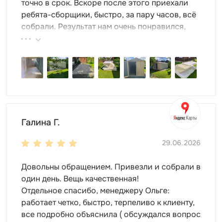
паллеты
точно в срок. Вскоре после этого приехали
крючки и т.д.
ребята-сборщики, быстро, за пару часов, всё
собрали. Результат нам очень понравился,
Особенности модели
поэтому всем советуем эту фирму.
Длина контейнера составляет 5 м. А значит, здесь
гарантированно разместится все необходимое.
Это может быть 5 велосипедов, крупный и мелкий
инвентарь, любое оборудование.
Крыша контейнера выдержит любые нагрузки. Ей
не страшны суровые погодные условия.
В контейнере дверь расположена с торца, что
Галина Г.
очень удобно.
29.06.2026
Настил пола -
OSB плита 18 мм толщиной
(поставляется в комплекте).
Довольны обращением. Привезли и собрали в
Высота двускатной крыши
один день. Вещь качественная!
Отдельное спасибо, менеджеру Ольге:
высота в коньке - 2,45 м
работает четко, быстро, терпеливо к клиенту,
высота у основания крыши - 2,06 м
все подробно объяснила ( обсуждался вопрос